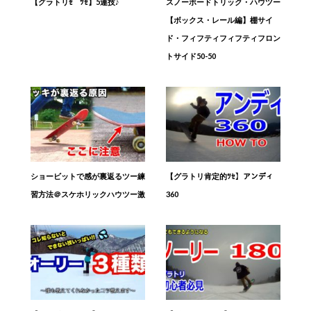
【グラトリｾ ﾟ ﾂｾ】5連技♪
スノーボードトリック・ハウツー
【ボックス・レール編】棚サイ
ド・フィフティフィフティフロン
トサイド50-50
ショービットで感が裏返るツー練
【グラトリ肯定的ﾂｾ】アンディ
習方法＠スケホリックハウツー激
360