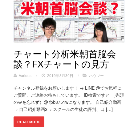
チャート分析米朝首脳会
談？FXチャートの見方
Various
/
2019年8月30日
/
ハウツー
チャンネル登録をお願いします！ → LINE @でお気軽に
ご質問、ご連絡お待ちしています。 ID検索ですと （先頭
の＠を忘れず）@ fpb8751wになります。 自己紹介動画
→ 自己紹介動画2→ スクールの生徒の評判、口 […]
READ MORE