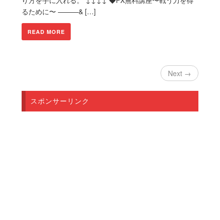
り方を手に入れる。 ↓↓↓↓ ◆FX無料講座〜戦う力を得
るために〜 ———& […]
READ MORE
Next →
スポンサーリンク