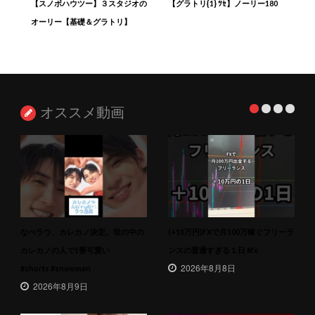
【スノボハウツー】３スタジオの
【グラトリ{1} ﾂｾ】ノーリー180
オーリー【基礎＆グラトリ】
オススメ動画
なべラウ、カレカノ決定。世の中の
(+10万円)FXで月100万稼ぐフリーラ
カレカノの人で1番可愛い
ンスの普通すぎる１日 #fx
2026年8月8日
#shorts #snowman
2026年8月9日