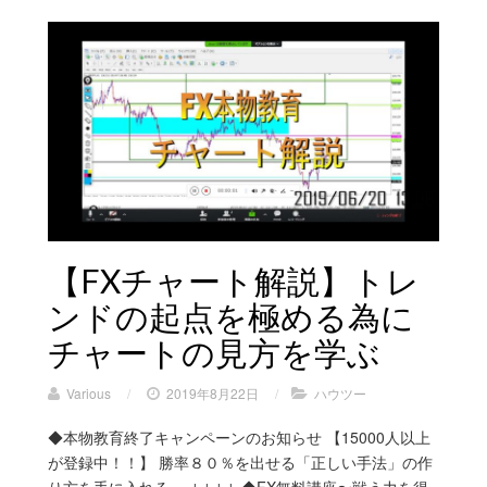
【FXチャート解説】トレ
ンドの起点を極める為に
チャートの見方を学ぶ
Various
/
2019年8月22日
/
ハウツー
◆本物教育終了キャンペーンのお知らせ 【15000人以上
が登録中！！】 勝率８０％を出せる「正しい手法」の作