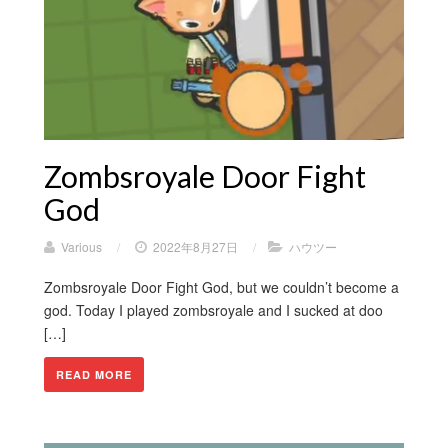
Zombsroyale Door Fight
God
Various
/
2022年8月27日
/
ハウツー
Zombsroyale Door Fight God, but we couldn’t become a
god. Today I played zombsroyale and I sucked at doo
[…]
READ MORE