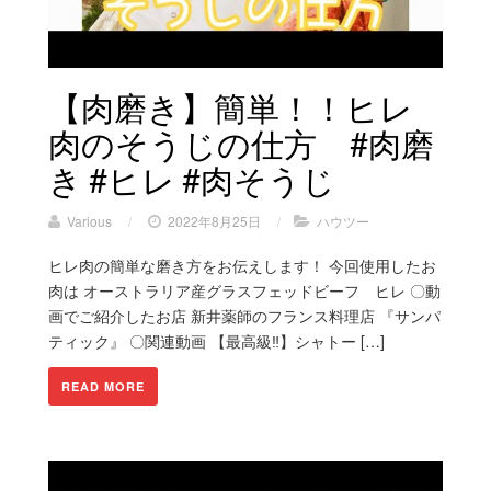
【肉磨き】簡単！！ヒレ
肉のそうじの仕方 #肉磨
き #ヒレ #肉そうじ
Various
/
2022年8月25日
/
ハウツー
ヒレ肉の簡単な磨き方をお伝えします！ 今回使用したお
肉は オーストラリア産グラスフェッドビーフ ヒレ 〇動
画でご紹介したお店 新井薬師のフランス料理店 『サンパ
ティック』 〇関連動画 【最高級‼︎】シャトー […]
READ MORE