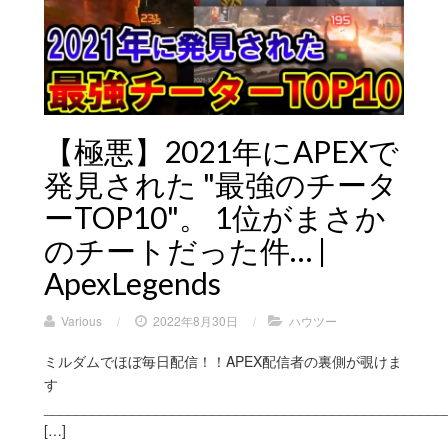
【極悪】2021年にAPEXで
発見された "最強のチータ
ーTOP10"。 1位がまさか
のチートだった件… |
ApexLegends
Various
/
2022年8月30日
/
ハウツー
ミルダムでほぼ毎日配信！！APEX配信者の裏側が覗けま
す
__________________________________________________
[…]