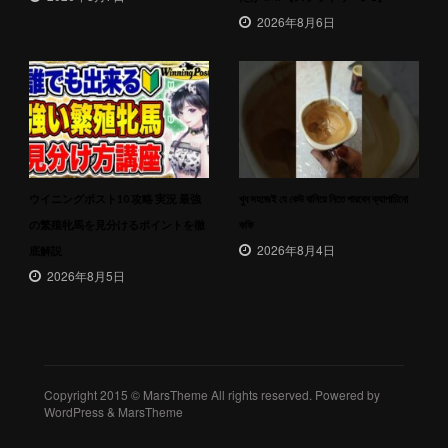
2026年8月6日
ウイニングポスト10 攻略 実況 最強
খুব সহজেই যে কেউ বানিয়ে নিতে পারবেন ক্যাপাচিনো
の繁殖牝馬を見分けるポイントを徹
কফি
2026年8月4日
底解説
2026年8月5日
Copyright 2015 © MarsTheme All rights reserved. Powered by
WordPress & MarsTheme