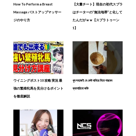
How To Perform a Breast
【大量チート】現在の初代スプラ
Massage バストアップマッサー
はチーターの”無法地帯”と化して
ジのやり方
たんだがｗｗ【スプラトゥーン
1】
ウイニングポスト10 攻略 実況 最
খুব সহজেই যে কেউ বানিয়ে নিতে পারবেন
強の繁殖牝馬を見分けるポイント
ক্যাপাচিনো কফি
を徹底解説