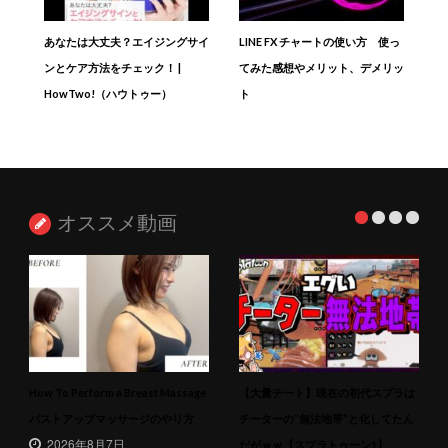
あなたは大丈夫？エイジングサイ
LINE FX チャートの使い方 使っ
ンとケア方法をチェック！ |
てみた感想やメリット、デメリッ
HowTwo!（ハウトゥー）
ト
オススメ動画
How To Perform a Breast Massage
【大量チート】現在の初代スプラは
バストアップマッサージのやり方
チーターの”無法地帯”と化してたん
2026年8月7日
だがｗｗ【スプラトゥーン1】