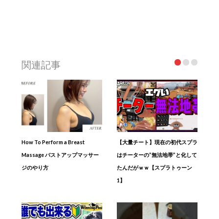
関連記事
How To Perform a Breast
【大量チート】現在の初代スプラ
Massage バストアップマッサー
はチーターの”無法地帯”と化して
ジのやり方
たんだがｗｗ【スプラトゥーン
1】