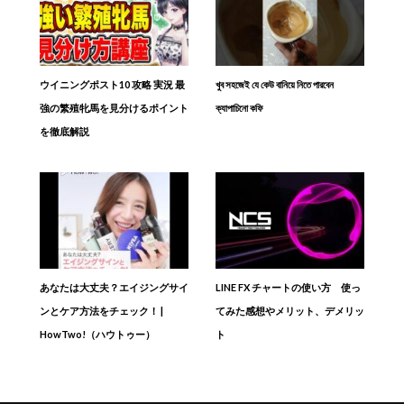
ウイニングポスト10 攻略 実況 最
খুব সহজেই যে কেউ বানিয়ে নিতে পারবেন
強の繁殖牝馬を見分けるポイント
ক্যাপাচিনো কফি
を徹底解説
あなたは大丈夫？エイジングサイ
LINE FX チャートの使い方 使っ
ンとケア方法をチェック！ |
てみた感想やメリット、デメリッ
HowTwo!（ハウトゥー）
ト