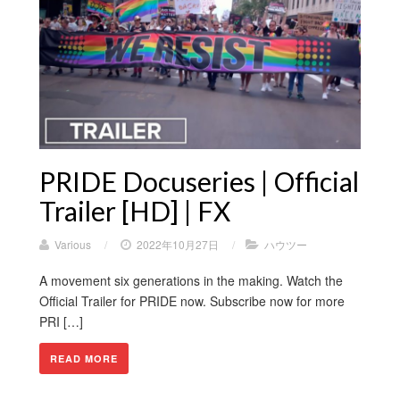
PRIDE Docuseries | Official
Trailer [HD] | FX
Various
/
2022年10月27日
/
ハウツー
A movement six generations in the making. Watch the
Official Trailer for PRIDE now. Subscribe now for more
PRI […]
READ MORE