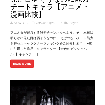
チートキャラ【アニメ・
漫画比較】
Various
/
2022年10月25日
/
ハウツー
アニオタが運営する雑学チャンネルへようこそ！ 本日は
明らかに見た目は弱そうなのに、 えげつないチート能力
を持ったキャラクターランキングをご紹介します！ ■主
に引用した作品・キャラクター 【金色のガッシュベ
ル!!】キャンチ […]
READ MORE