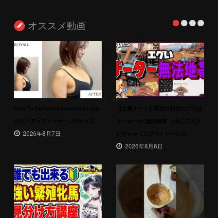
オススメ動画
How To Perform a Breast Massage
【大量チート】現在の初代スプラは
バストアップマッサージのやり方
チーターの”無法地帯”と化してたん
2026年8月7日
だがｗｗ【スプラトゥーン1】
2026年8月6日