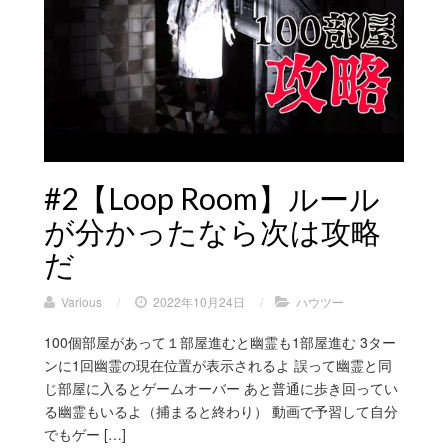
#2【Loop Room】ルール
が分かったなら次は攻略
だ
Various
/
2022年10月24日
/
ハウツー
100個部屋があって１部屋進むと幽霊も1部屋進む 3ター
ンに1回幽霊の現在位置が表示されるよ 誤って幽霊と同
じ部屋に入るとゲームオーバー あと普通に歩き回ってい
る幽霊もいるよ（捕まると終わり） 動画で予習して自分
でもゲー […]