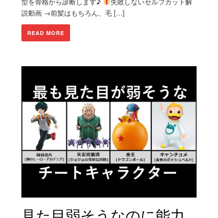
型を骨格から診断します♪
失敗しないセルフカット解
説動画 →前髪はもちろん、毛 […]
READ MORE
見た目弱そうなのに能力