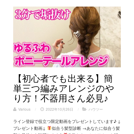
【初心者でも出来る】簡
単三つ編みアレンジのや
り方！不器用さん必見♪
Various
/
2022年10月26日
/
ハウツー
ライン登録で役立つ限定動画をプレゼントしています♪ ↓
プレゼント動画↓
似合う髪型診断 →あなたに似合う髪