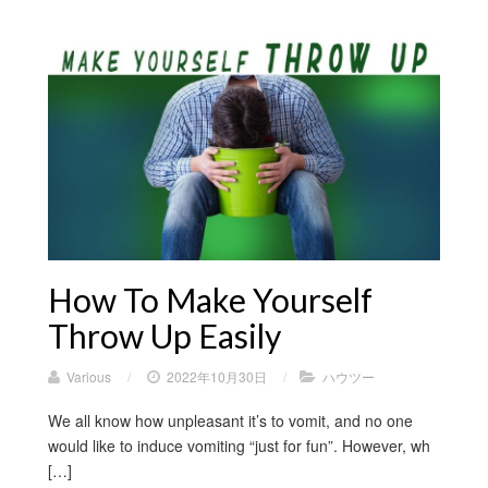
How To Make Yourself
Throw Up Easily
Various
/
2022年10月30日
/
ハウツー
We all know how unpleasant it’s to vomit, and no one
would like to induce vomiting “just for fun”. However, wh
[…]