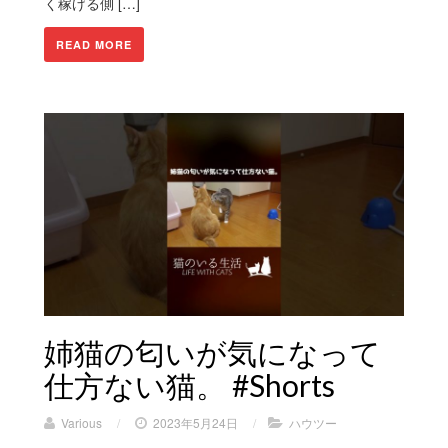
く稼げる側 […]
READ MORE
姉猫の匂いが気になって
仕方ない猫。 #Shorts
Various
/
2023年5月24日
/
ハウツー