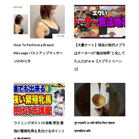
How To Perform a Breast
【大量チート】現在の初代スプラ
Massage バストアップマッサー
はチーターの”無法地帯”と化して
ジのやり方
たんだがｗｗ【スプラトゥーン
1】
ウイニングポスト10 攻略 実況 最
খুব সহজেই যে কেউ বানিয়ে নিতে পারবেন
強の繁殖牝馬を見分けるポイント
ক্যাপাচিনো কফি
を徹底解説