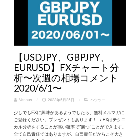
【USDJPY、GBPJPY、
EURUSD】FXチャート分
析〜次週の相場コメント
2020/6/1〜
Various
/
2023年5月25日
/
ハウツー
少しでもFXに興味があるようでしたら、無料メルマガに
ご登録ください。プレゼントもあります！→ FXはテクニ
カル分析をすることが高い確率で”勝つ”ことができます。
全て自己責任ではありますが、自己責任だからこそ大き