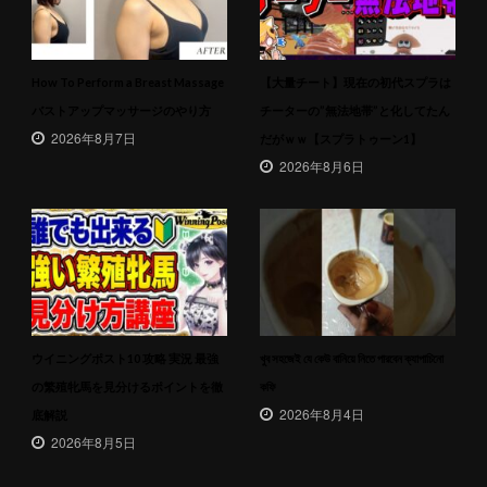
How To Perform a Breast Massage
【大量チート】現在の初代スプラは
バストアップマッサージのやり方
チーターの”無法地帯”と化してたん
2026年8月7日
だがｗｗ【スプラトゥーン1】
2026年8月6日
ウイニングポスト10 攻略 実況 最強
খুব সহজেই যে কেউ বানিয়ে নিতে পারবেন ক্যাপাচিনো
の繁殖牝馬を見分けるポイントを徹
কফি
2026年8月4日
底解説
2026年8月5日