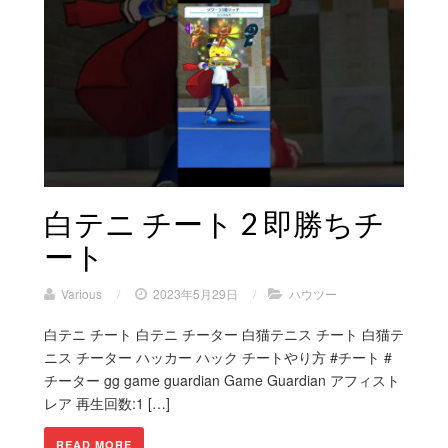
白テニ チート 2 即勝ちチ
ート
Various
/
2023年5月29日
/
ハウツー
白テニ チート 白テニ チーター 白猫テニス チート 白猫テ
ニス チーター ハッカー ハック チートやり方 #チート #
チーター gg game guardian Game Guardian アフィスト
レア 再生回数:1 […]
READ MORE