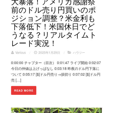
大暴落！アメリカ感謝祭
前のドル売り円買いのポ
ジション調整？米金利も
下落低下！米国休日でど
うなる？リアルタイムト
レード実況！
Various
/
2025年1月29日
/
ハウツー
0:00:00 チャプター（目次） 0:01:47 ライブ開始 0:02:07
今日の仲値は上げっぱなし 0:03:18 昨夜のドル円下落に
ついて 0:05:17 [$]ドル円売り→損切り 0:07:02 [$]ドル円
売 […]
READ MORE