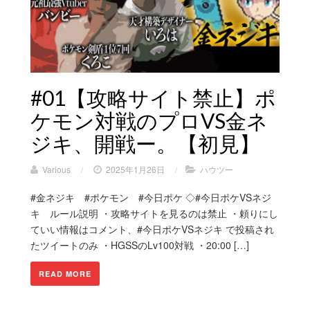
#01【攻略サイト禁止】ポ
ケモン対戦のプロVS金ネ
ジキ、開戦ー。【初見】
Various
/
2025年1月26日
/
ハウツー
#金ネジキ #ポケモン #今日ポケ ◇#今日ポケVSネジ
キ ルール説明 ・攻略サイトを見るのは禁止 ・頼りにし
ていい情報はコメント、#今日ポケVSネジキ で投稿され
たツイートのみ ・HGSSのLv100対戦 ・20:00 […]
READ MORE