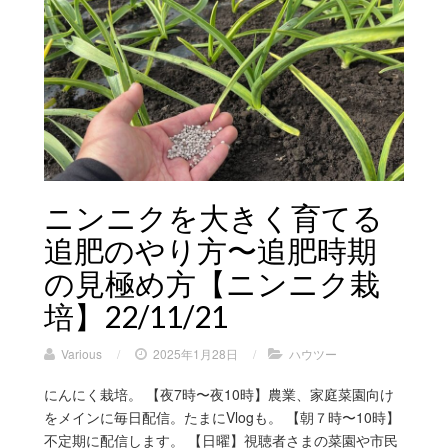
ニンニクを大きく育てる
追肥のやり方〜追肥時期
の見極め方【ニンニク栽
培】22/11/21
Various
/
2025年1月28日
/
ハウツー
にんにく栽培。 【夜7時〜夜10時】農業、家庭菜園向け
をメインに毎日配信。たまにVlogも。 【朝７時〜10時】
不定期に配信します。 【日曜】視聴者さまの菜園や市民