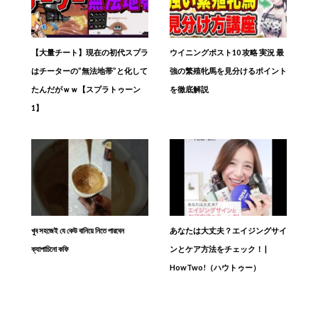
【大量チート】現在の初代スプラ
ウイニングポスト10 攻略 実況 最
はチーターの”無法地帯”と化して
強の繁殖牝馬を見分けるポイント
たんだがｗｗ【スプラトゥーン
を徹底解説
1】
খুব সহজেই যে কেউ বানিয়ে নিতে পারবেন
あなたは大丈夫？エイジングサイ
ক্যাপাচিনো কফি
ンとケア方法をチェック！ |
HowTwo!（ハウトゥー）