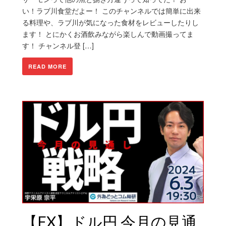
い！ラブ川食堂だよー！ このチャンネルでは簡単に出来
る料理や、ラブ川が気になった食材をレビューしたりし
ます！ とにかくお酒飲みながら楽しんで動画撮ってま
す！ チャンネル登 […]
READ MORE
【FX】ドル円 今月の見通