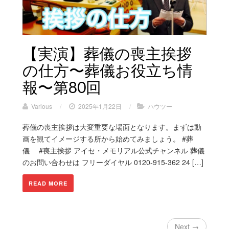
【実演】葬儀の喪主挨拶
の仕方〜葬儀お役立ち情
報〜第80回
Various
/
2025年1月22日
/
ハウツー
葬儀の喪主挨拶は大変重要な場面となります。まずは動
画を観てイメージする所から始めてみましょう。 #葬
儀 #喪主挨拶 アイセ・メモリアル公式チャンネル 葬儀
のお問い合わせは フリーダイヤル 0120-915-362 24 […]
READ MORE
Next →