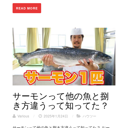
READ MORE
サーモンって他の魚と捌
き方違うって知ってた？
Various
/
2025年1月24日
/
ハウツー
サーモンって他の魚と捌き方違うって知ってた？ おー