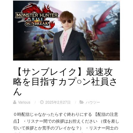
【サンブレイク】最速攻
略を目指すカプ○ン社員さ
ん
Various
/
2025年2月27日
/
ハウツー
０時配信じゃなかったらすぐ終わりにする 【配信の注意
点】 ・リスナー間での挨拶はお控えください （僕を差し
引いて挨拶とか荒手のプレイかな？） ・リスナー同士の