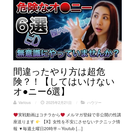
間違ったやり方は超危
険？！【してはいけない
オ●ニー6選】
Various
/
2025年2月21日
/
ハウツー
実戦動画はコチラから
メルマガ登録で非公開の性講
座送ります
【X】女性を不安にさせないテクニック情
報 ▼毎週土曜日20時半～Youtub […]