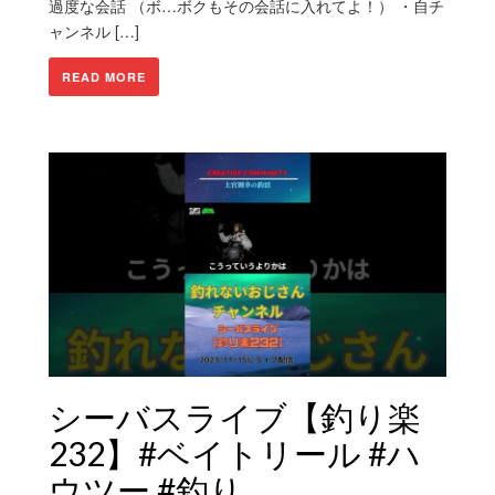
過度な会話 （ボ…ボクもその会話に入れてよ！） ・自チ
ャンネル […]
READ MORE
シーバスライブ【釣り楽
232】#ベイトリール #ハ
ウツー #釣り