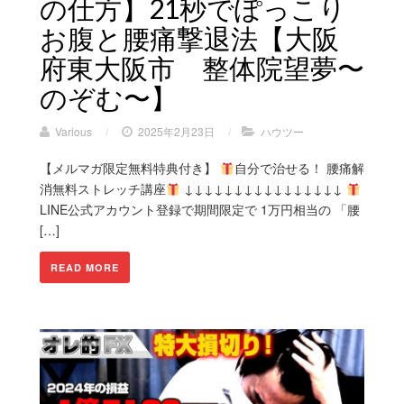
の仕方】21秒でぽっこり
お腹と腰痛撃退法【大阪
府東大阪市 整体院望夢〜
のぞむ〜】
Various
/
2025年2月23日
/
ハウツー
【メルマガ限定無料特典付き】
自分で治せる！ 腰痛解
消無料ストレッチ講座
↓↓↓↓↓↓↓↓↓↓↓↓↓↓↓↓
LINE公式アカウント登録で期間限定で 1万円相当の 「腰
[…]
READ MORE