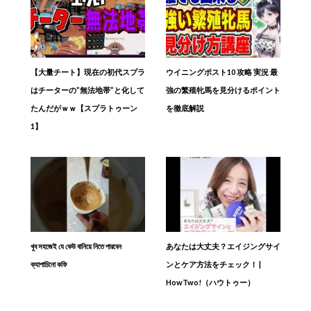
【大量チート】現在の初代スプラ
ウイニングポスト10 攻略 実況 最
はチーターの”無法地帯”と化して
強の繁殖牝馬を見分けるポイント
たんだがｗｗ【スプラトゥーン
を徹底解説
1】
খুব সহজেই যে কেউ বানিয়ে নিতে পারবেন
あなたは大丈夫？エイジングサイ
ক্যাপাচিনো কফি
ンとケア方法をチェック！ |
HowTwo!（ハウトゥー）