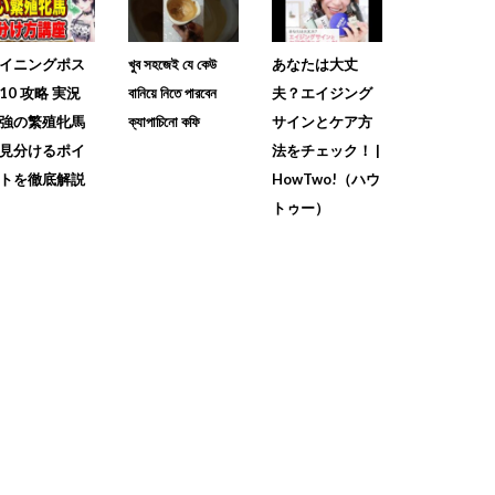
イニングポス
খুব সহজেই যে কেউ
あなたは大丈
10 攻略 実況
বানিয়ে নিতে পারবেন
夫？エイジング
強の繁殖牝馬
ক্যাপাচিনো কফি
サインとケア方
見分けるポイ
法をチェック！ |
トを徹底解説
HowTwo!（ハウ
トゥー）