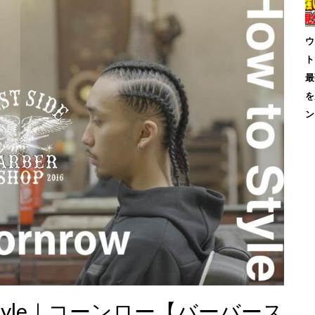
ウ
ト
最
を
ン
SB Style｜コーンロー【バーバース