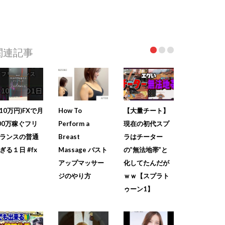
関連記事
+10万円)FXで月
How To
【大量チート】
00万稼ぐフリ
Perform a
現在の初代スプ
ランスの普通
Breast
ラはチーター
ぎる１日 #fx
Massage バスト
の”無法地帯”と
アップマッサー
化してたんだが
ジのやり方
ｗｗ【スプラト
ゥーン1】