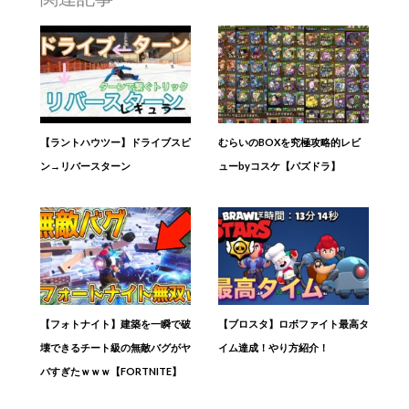
【ラントハウツー】ドライブスピ
むらいのBOXを究極攻略的レビ
ン→リバースターン
ューbyコスケ【パズドラ】
【フォトナイト】建築を一瞬で破
【ブロスタ】ロボファイト最高タ
壊できるチート級の無敵バグがヤ
イム達成！やり方紹介！
バすぎたｗｗｗ【FORTNITE】