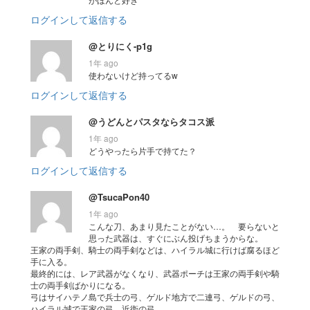
ログインして返信する
@とりにく-p1g
1年 ago
使わないけど持ってるw
ログインして返信する
@うどんとパスタならタコス派
1年 ago
どうやったら片手で持てた？
ログインして返信する
@TsucaPon40
1年 ago
こんな刀、あまり見たことがない…。 要らないと
思った武器は、すぐにぶん投げちまうからな。
王家の両手剣、騎士の両手剣などは、ハイラル城に行けば腐るほど
手に入る。
最終的には、レア武器がなくなり、武器ポーチは王家の両手剣や騎
士の両手剣ばかりになる。
弓はサイハテノ島で兵士の弓、ゲルド地方で二連弓、ゲルドの弓、
ハイラル城で王家の弓、近衛の弓、