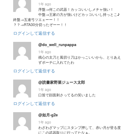
1年 ago
序盤→何この武器！カッコいいしメチャ強い！
中盤→王家の方が強いけどカッコいいし持っとこ♪
終盤→五連弓ツエェーー！！
？？→RTA30分切ったぞーー！！
ログインして返信する
@do_well_runpappa
1年 ago
残心の太刀と風切り刀はかっこいいから、とりあえ
ずポーチに入れてたわ
ログインして返信する
@読書家野菜ジュース太郎
1年 ago
口笛で顔面刺さってるの笑いました
ログインして返信する
@如月-g2e
1年 ago
わざわざマップにスタンプ押して、赤い月が登る度
にこの武器取りに行ってたなぁ。