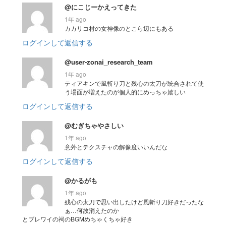
@にこじーかえってきた
1年 ago
カカリコ村の女神像のとこら辺にもある
ログインして返信する
@user-zonai_research_team
1年 ago
ティアキンで風斬り刀と残心の太刀が統合されて使
う場面が増えたのが個人的にめっちゃ嬉しい
ログインして返信する
@むぎちゃやさしい
1年 ago
意外とテクスチャの解像度いいんだな
ログインして返信する
@かるがも
1年 ago
残心の太刀で思い出したけど風斬り刀好きだったな
ぁ…何故消えたのか
とブレワイの祠のBGMめちゃくちゃ好き