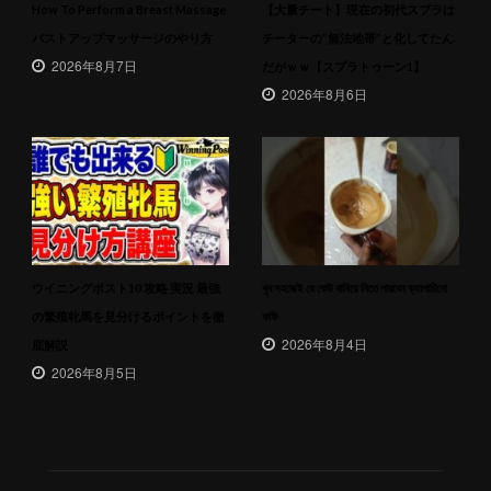
How To Perform a Breast Massage
【大量チート】現在の初代スプラは
バストアップマッサージのやり方
チーターの”無法地帯”と化してたん
2026年8月7日
だがｗｗ【スプラトゥーン1】
2026年8月6日
ウイニングポスト10 攻略 実況 最強
খুব সহজেই যে কেউ বানিয়ে নিতে পারবেন ক্যাপাচিনো
の繁殖牝馬を見分けるポイントを徹
কফি
2026年8月4日
底解説
2026年8月5日