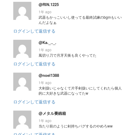
@RIN.1225
1年 ago
武器もかっこいいし使ってる最終試練のbgmもいい
んだよなぁ
ログインして返信する
@Ka._.._.
1年 ago
風切り刀で月牙天衝も良くやってた
ログインして返信する
@noel1388
1年 ago
大剣扱いじゃなくて片手剣扱いにしてくれたら個人
的に大好きな武器になってたw
ログインして返信する
@メタル賽銭箱
1年 ago
当たり前のように剣持ちバグするのやめろww
ログインして返信する