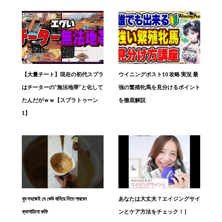
【大量チート】現在の初代スプラ
ウイニングポスト10 攻略 実況 最
はチーターの”無法地帯”と化して
強の繁殖牝馬を見分けるポイント
たんだがｗｗ【スプラトゥーン
を徹底解説
1】
খুব সহজেই যে কেউ বানিয়ে নিতে পারবেন
あなたは大丈夫？エイジングサイ
ক্যাপাচিনো কফি
ンとケア方法をチェック！ |