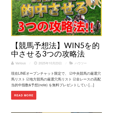
【競馬予想法】WIN5を的
中させる3つの攻略法
Various
/
2025年10月23日
/
ハウツー
現在LINEオープンチャット限定で、 ☑︎中央競馬の厳選穴
馬リスト ☑︎地方競馬の厳選穴馬リスト ☑︎全レースの高配
当的中指数&予想(note) を無料プレゼントしてい […]
READ MORE