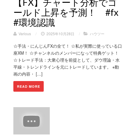
【FX】チャート分析でゴ
ールド上昇を予測！ #fx
#環境認識
Various
/
2025年10月28日
/
ハウツー
☆手法・にんじんFXの全て！ ☆私が実際に使っている口
座XM！ ☆チャンネルのメンバーになって特典ゲット！
☆トレード手法：大衆心理を前提として、ダウ理論・水
平線・トレンドラインを元にトレードしています。 ※動
画の内容・ […]
READ MORE