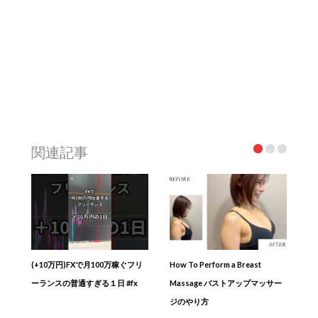
関連記事
(+10万円)FXで月100万稼ぐフリ
How To Perform a Breast
ーランスの普通すぎる１日 #fx
Massage バストアップマッサー
ジのやり方