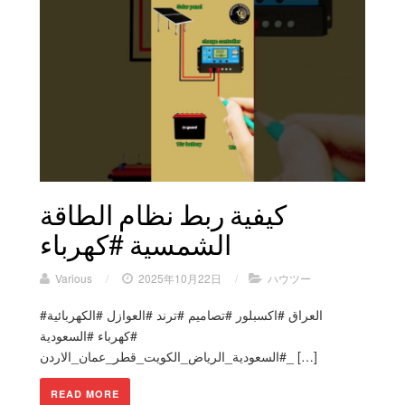
كيفية ربط نظام الطاقة
الشمسية #كهرباء
Various
/
2025年10月22日
/
ハウツー
#العراق #اكسبلور #تصاميم #ترند #العوازل #الكهربائية
#كهرباء #السعودية
#السعودية_الرياض_الكويت_قطر_عمان_الاردن_ […]
READ MORE