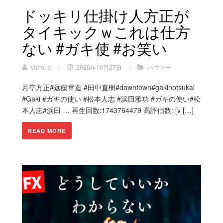
ドッキリ仕掛け人方正が
タイキックｗこれは仕方
ない #ガキ使 #お笑い
Various
/
2025年10月27日
/
ハウツー
月亭方正#远藤章造 #田中直樹#downtown#gakinotsukai
#Gaki #ガキの使い #松本人志 #浜田雅功 #ガキの使い#松
本人志#浜田 … 再生回数:1743764479 高評価数: [v […]
READ MORE