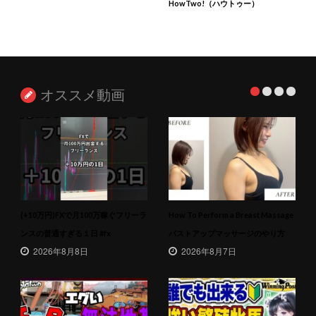
HowTwo!（ハウトゥー）
オススメ動画
(+10万円)FXで月100万稼ぐフリーラ
How To Perform a Breast Massage
ンスの普通すぎる１日 #fx
バストアップマッサージのやり方
2026年8月8日
2026年8月7日