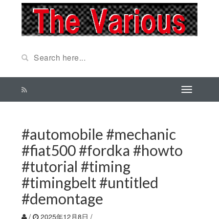
#automobile #mechanic
#fiat500 #fordka #howto
#tutorial #timing
#timingbelt #untitled
#demontage
/
2025年12月8日
/