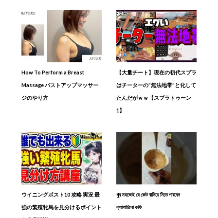
How To Perform a Breast
【大量チート】現在の初代スプラ
Massage バストアップマッサー
はチーターの”無法地帯”と化して
ジのやり方
たんだがｗｗ【スプラトゥーン
1】
ウイニングポスト10 攻略 実況 最
খুব সহজেই যে কেউ বানিয়ে নিতে পারবেন
強の繁殖牝馬を見分けるポイント
ক্যাপাচিনো কফি