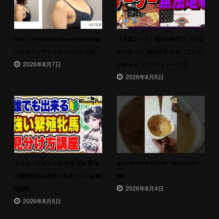
How To Perform a Breast Massage
【大量チート】現在の初代スプラは
バストアップマッサージのやり方
チーターの”無法地帯”と化してたん
2026年8月7日
だがｗｗ【スプラトゥーン1】
2026年8月6日
ウイニングポスト10 攻略 実況 最強
খুব সহজেই যে কেউ বানিয়ে নিতে পারবেন ক্যাপাচিনো
の繁殖牝馬を見分けるポイントを徹
কফি
2026年8月4日
底解説
2026年8月5日