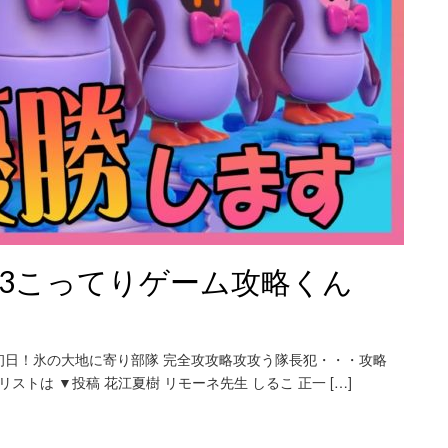
ーズン3こってりゲーム攻略くん
 初日！氷の大地に寄り部隊 完全攻攻略攻攻う隊長犯・・・攻略
トは ▼投稿 花江夏樹 リモーネ先生 しるこ 正一 […]