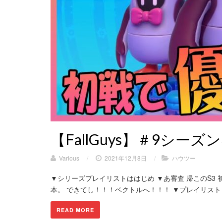
【FallGuys】＃9シ
Various
/
2021年12月8日
/
ハウツー
▼シリーズプレイリストははじめ ▼あ審査 帰このS3
本。 できてし！！！ベクトルへ！！！ ▼プレイリストリス
READ MORE