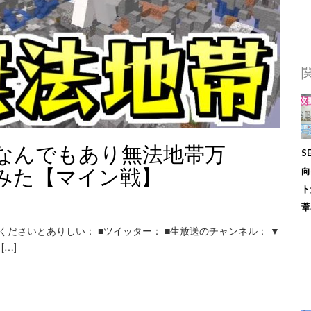
なんでもあり無法地帯万
S
てみた【マイン戦】
向
ト
葦
ル登録してくださいとありしい： ■ツイッター： ■生放送のチャンネル： ▼
[…]