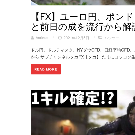
【FX】ユーロ円、ポン
と前日の成を流行から解説
Various
/
2021年12月5日
/
ハウツー
ドル円、ドルディスク、NYダウCFD、日経平均CFD
から サブチャンネルタカFX【タカ】 たまにコソコソ生きたりく
READ MORE