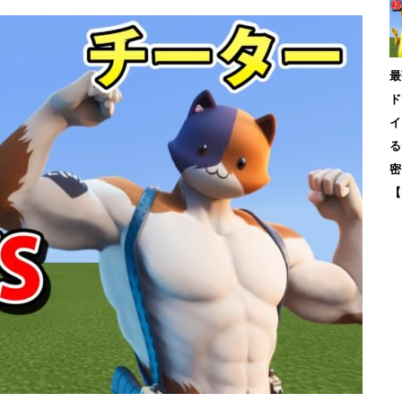
最
ド
イ
る
密
【