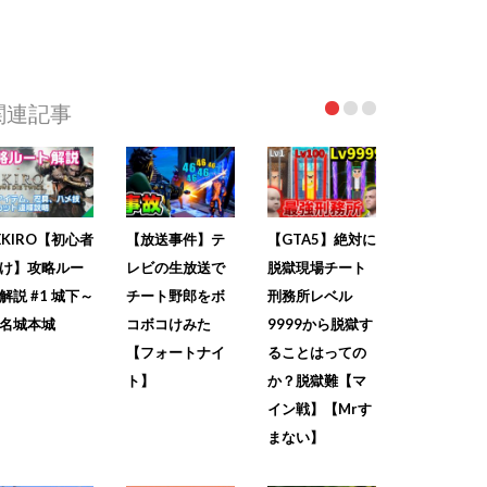
関連記事
EKIRO【初心者
【放送事件】テ
【GTA5】絶対に
け】攻略ルー
レビの生放送で
脱獄現場チート
解説 #1 城下～
チート野郎をボ
刑務所レベル
名城本城
コボコけみた
9999から脱獄す
【フォートナイ
ることはっての
ト】
か？脱獄難【マ
イン戦】【Mrす
まない】