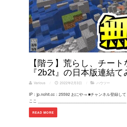
【階ラ】荒らし、チート
『2b2t』の日本版連結
Various
/
2022年2月3日
/
ハウツー
IP：jp.nohit.cc：25592 おにや→ ■チャンネ
ここ _______________________________________ 
READ MORE