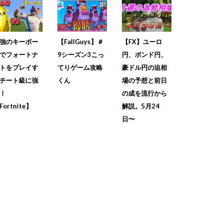
強のキーボー
【FallGuys】＃
【FX】ユーロ
でフォートナ
9シーズン3こっ
円、ポンド円、
トをプレイす
てりゲーム攻略
豪ドル円の迫相
チート級に強
くん
場の予想と前日
！
の成を流行から
Fortnite】
解説。5月24
日〜