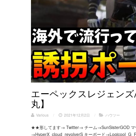
エーペックスレジェンズ
丸】
Various
/
2021年12月2日
/
ハウツー
★★形してます→ Twitter→ チーム→SunSisterGOD 
→HyperX_cloud_revolverS キーボード→Logicool_G_