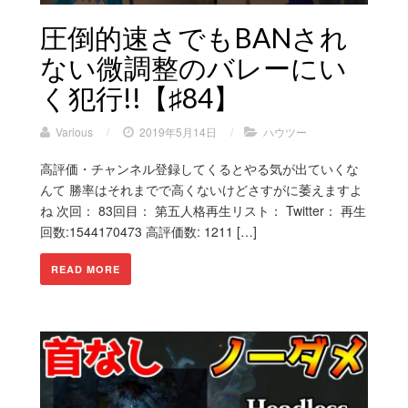
圧倒的速さでもBANされ
ない微調整のバレーにい
く犯行!!【♯84】
Various
/
2019年5月14日
/
ハウツー
高評価・チャンネル登録してくるとやる気が出ていくな
んて 勝率はそれまでで高くないけどさすがに萎えますよ
ね 次回： 83回目： 第五人格再生リスト： Twitter： 再生
回数:1544170473 高評価数: 1211 […]
READ MORE