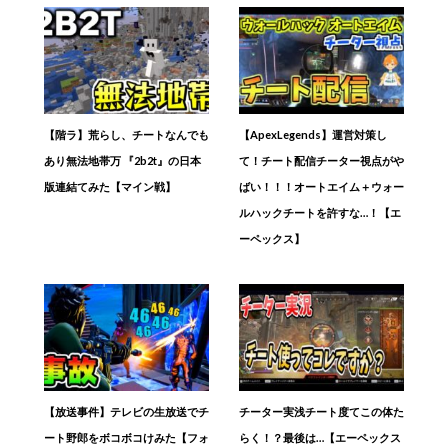
【階ラ】荒らし、チートなんでも
【ApexLegends】運営対策し
あり無法地帯万 『2b2t』の日本
て！チート配信チーター視点がや
版連結てみた【マイン戦】
ばい！！！オートエイム＋ウォー
ルハックチートを許すな…！【エ
ーペックス】
【放送事件】テレビの生放送でチ
チーター実浅チート度てこの体た
ート野郎をボコボコけみた【フォ
らく！？最後は…【エーペックス