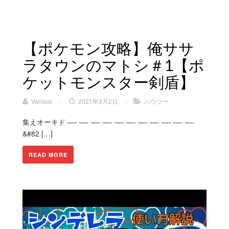
【ポケモン攻略】俺ササ
ラタウンのマトシ＃1【ポ
ケットモンスター剣盾】
Various
/
2021年3月2日
/
ハウツー
集えオーキド —- —- —- —- —- —- —- —- —- —- —-
&#82 […]
READ MORE