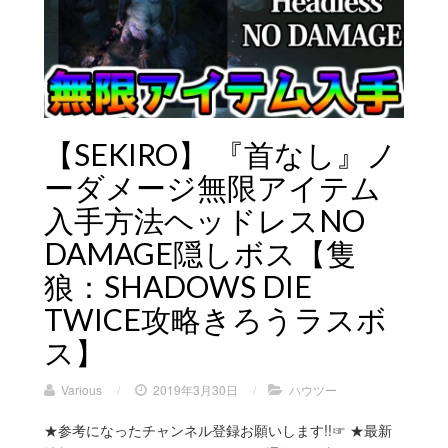
【SEKIRO】 『首なし』ノ
ーダメージ無限アイテム
入手方法ヘッドレスNO
DAMAGE隠しボス【隻
狼：SHADOWS DIE
TWICE攻略きろうラスボ
ス】
Various
/
2019年3月30日
/
ハウツー
★参考になったチャンネル登録お願いします!!☞ ★最新