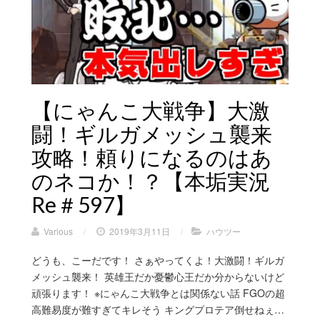
【にゃんこ大戦争】大激
闘！ギルガメッシュ襲来
攻略！頼りになるのはあ
のネコか！？【本垢実況
Re＃597】
Various
/
2019年3月11日
/
ハウツー
どうも、こーだです！ さぁやってくよ！大激闘！ギルガ
メッシュ襲来！ 英雄王だか憂鬱心王だか分からないけど
頑張ります！ ※にゃんこ大戦争とは関係ない話 FGOの超
高難易度が難すぎてキレそう キングプロテア倒せねぇ…