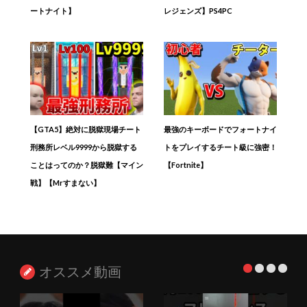
ートナイト】
レジェンズ】PS4PC
【GTA5】絶対に脱獄現場チート
最強のキーボードでフォートナイ
刑務所レベル9999から脱獄する
トをプレイするチート級に強密！
ことはってのか？脱獄難【マイン
【Fortnite】
戦】【Mrすまない】
オススメ動画