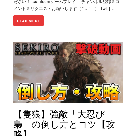
ださい！ tsumtsumゲームプレイ！ チャンネル登録＆コ
メント＆リクエストお願いします（*´ω｀ *） Twit […]
READ MORE
【隻狼】強敵「大忍び
梟」の倒し方とコツ【攻
略】