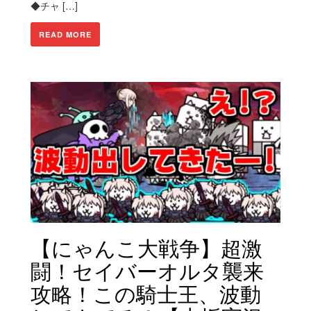
◆チャ […]
READ MORE
【にゃんこ大戦争】超激
闘！セイバーオルタ襲来
攻略！この騎士王、波動