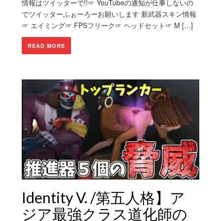
情報はツイッターで!!☞ YouTubeの通知が仕事しないの
でツイッターふぉーろーお願いします 新武器スキン情報
☞ エイミング☞ FPSフリーク☞ ヘッドセット☞ M […]
READ MORE
Identity V. /第五人格】ア
ジア最強クラス道化師の