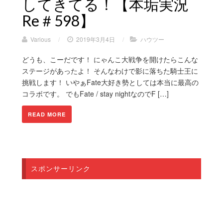
してきてる！【本垢実況
Re＃598】
Various
/
2019年3月4日
/
ハウツー
どうも、こーだです！ にゃんこ大戦争を開けたらこんな
ステージがあったよ！ そんなわけで影に落ちた騎士王に
挑戦します！ いやぁFate大好き勢としては本当に最高の
コラボです。 でもFate / stay nightなのでF […]
READ MORE
スポンサーリンク