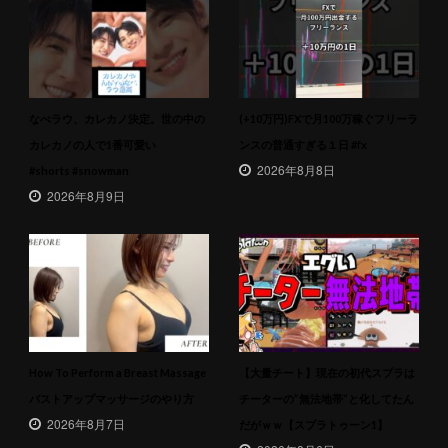
なべラウ、カレカノ決定。世の中の
(+10万円)FXで月100万稼ぐフリーラ
カレカノの人で1番可愛い
ンスの普通すぎる１日 #fx
2026年8月8日
#shorts #snowman
2026年8月9日
How To Perform a Breast Massage
【大量チート】現在の初代スプラは
バストアップマッサージのやり方
チーターの”無法地帯”と化してたん
2026年8月7日
だがｗｗ【スプラトゥーン1】