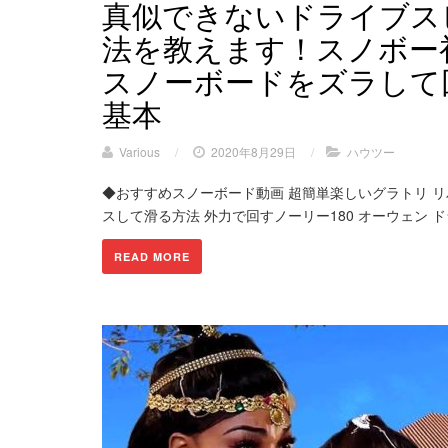
真似できないドライブス
法を教えます！スノボー
スノーボードをズラして
基本
Various
/
2020年8月29日
/
ハウツー
◆おすすめスノーボード動画 超簡単楽しいグラトリ リ
スして滑る方法 外力で回すノーリー180 オーウェン ド
READ MORE