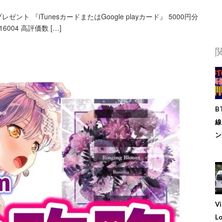
『iTunesカードまたはGoogle playカード』 5000円分
004 高評価数 […]
B
線
ン
Vi
L