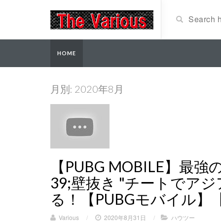
HOME
月別: 2020年8月
【PUBG MOBILE】最
39;壁抜き "チートで
る！︎【PUBGモバイル
Various
/
2020年8月31日
/
ハウツー