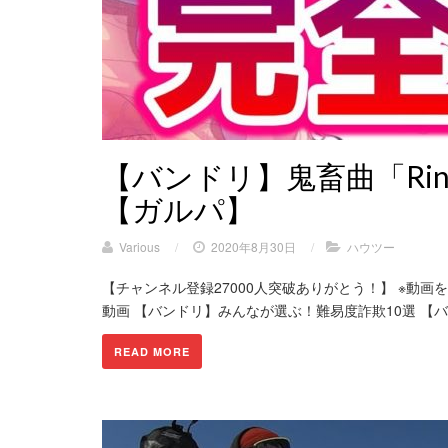
【バンドリ】鬼畜曲「Ring
【ガルパ】
Various
/
2020年8月30日
/
ハウツー
【チャンネル登録27000人突破ありがとう！】 ※動画
動画 【バンドリ】みんなが選ぶ！難易度詐欺10選 【バ
READ MORE