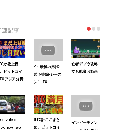
関連記事
TCか段上目
亡者デブウ攻略
Y：最後の男|公
。ビットコイ
立ち戦参照動画
式予告編-シーズ
FXアジア分析
ン1 | FX
ral video
BTC計ここまと
インピーチメン
ook how two
め。ビットコイ
ト：アメリカン