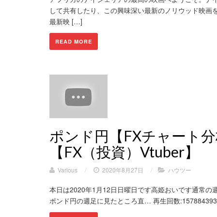
して共有したり、この興味深い最新のノリウッド映画を
最新映 […]
READ MORE
ポンド円【FXチャート分
【FX（投資）Vtuber】
Various
/
2020年8月27日
/
ハウツー
本日は2020年1月12日日曜日です高姫おいです通常
ポンド円の週足に見たところ直… 再生回数:1578843938 高評価