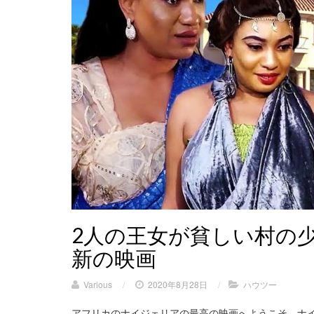
2人の王女が貧しい村の少
新の映画
Various
/
2020年8月28日
/
ハウツー
アフリカのナイジェリアの最高の映画へようこそ。ナ