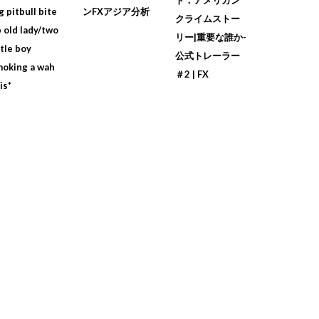
g pitbull bite
ンFXアジア分析
クライムストー
 old lady/two
リー|重要な誰か-
ttle boy
公式トレーラー
oking a wah
＃2 | FX
is*