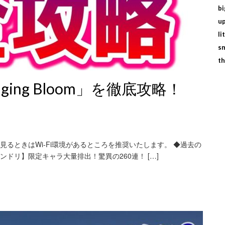
bi
up
li
sm
th
ing Bloom」を徹底攻略！
を見るときはWi-Fi環境があるところを推奨いたします。 ◆過去の
ンドリ】限定キャラ大量排出！驚異の260連！ […]