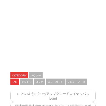
CATEGORY
ハウツー
TAG
グラトリ
スノボ
スノーボード
フロントノーズ
← どのように2つのアップグレードロイヤルパス
bgmi
原神世界最速速略者がコンカチのいい冒険ランクポ