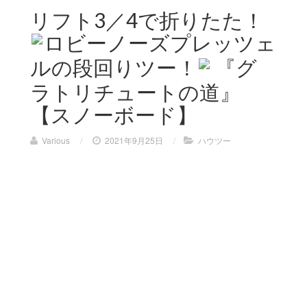
リフト3／4で折りたた！
ロビーノーズプレッツェ
ルの段回りツー！
『グ
ラトリチュートの道』
【スノーボード】
Various
/
2021年9月25日
/
ハウツー