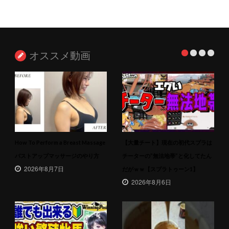
オススメ動画
How To Perform a Breast Massage
【大量チート】現在の初代スプラは
バストアップマッサージのやり方
チーターの”無法地帯”と化してたん
2026年8月7日
だがｗｗ【スプラトゥーン1】
2026年8月6日