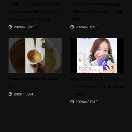
【大量チート】現在の初代スプラは
ウイニングポスト10 攻略 実況 最強
チーターの”無法地帯”と化してたん
の繁殖牝馬を見分けるポイントを徹
だがｗｗ【スプラトゥーン1】
底解説
2026年8月6日
2026年8月5日
খুব সহজেই যে কেউ বানিয়ে নিতে পারবেন ক্যাপাচিনো
あなたは大丈夫？エイジングサイン
কফি
とケア方法をチェック！ | HowTwo!
2026年8月4日
（ハウトゥー）
2026年8月3日