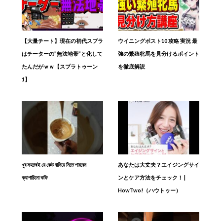
【大量チート】現在の初代スプラ
ウイニングポスト10 攻略 実況 最
はチーターの”無法地帯”と化して
強の繁殖牝馬を見分けるポイント
たんだがｗｗ【スプラトゥーン
を徹底解説
1】
খুব সহজেই যে কেউ বানিয়ে নিতে পারবেন
あなたは大丈夫？エイジングサイ
ক্যাপাচিনো কফি
ンとケア方法をチェック！ |
HowTwo!（ハウトゥー）