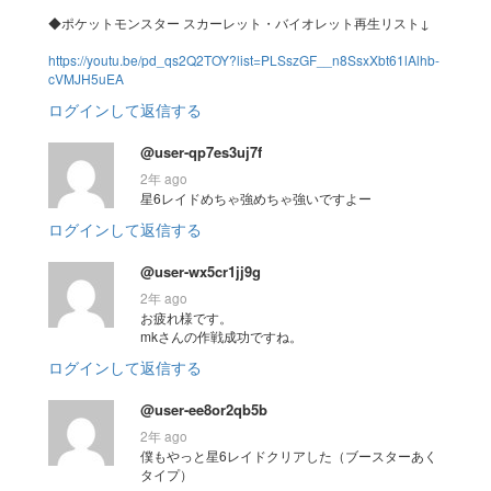
◆ポケットモンスター スカーレット・バイオレット再生リスト↓
https://youtu.be/pd_qs2Q2TOY?list=PLSszGF__n8SsxXbt61lAlhb-
cVMJH5uEA
ログインして返信する
@user-qp7es3uj7f
2年 ago
星6レイドめちゃ強めちゃ強いですよー
ログインして返信する
@user-wx5cr1jj9g
2年 ago
お疲れ様です。
mkさんの作戦成功ですね。
ログインして返信する
@user-ee8or2qb5b
2年 ago
僕もやっと星6レイドクリアした（ブースターあく
タイプ）