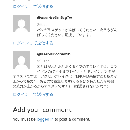
ログインして返信する
@user-by6kn6zg7w
2年 ago
バンギラスゲットがんばってください。次回もがん
ばってください。応援しています。
ログインして返信する
@user-nl6cd5eb9h
2年 ago
岩とはがねと氷とあくタイプのテラレイドは、コラ
イドンの(アクセルブレイク）とドレインパンチが
オススメですよ！アクセルブレイクは、相手が効果抜群だと威力が
上がって威力100あるので重宝します(くろおびを持たせたら格闘
の威力が上がるからオススメです！）（採用されないかな？）
ログインして返信する
Add your comment
You must be
logged in
to post a comment.