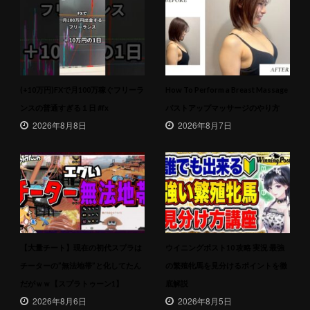
(+10万円)FXで月100万稼ぐフリーラ
How To Perform a Breast Massage
ンスの普通すぎる１日 #fx
バストアップマッサージのやり方
2026年8月8日
2026年8月7日
【大量チート】現在の初代スプラは
ウイニングポスト10 攻略 実況 最強
チーターの”無法地帯”と化してたん
の繁殖牝馬を見分けるポイントを徹
だがｗｗ【スプラトゥーン1】
底解説
2026年8月6日
2026年8月5日