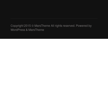
Copyright 2015 © MarsTheme All rights reserved. Powered by
WordPress & MarsTheme