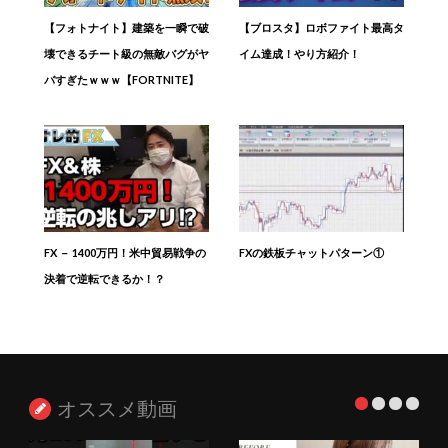
【フォトナイト】建築を一瞬で破
【ブロスタ】ロボファイト最高タ
壊できるチート級の無敵バグがヤ
イム達成！やり方紹介！
バすぎたｗｗｗ【FORTNITE】
FX － 1400万円！米中貿易戦争の
FXの鉄板チャットパターン①
決着で逆転できるか！？
オススメ動画