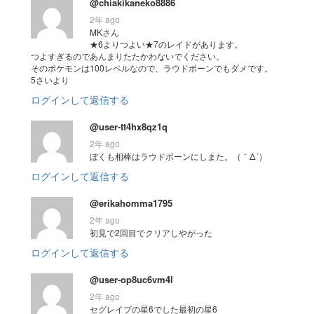
@chiakikaneko8886
2年 ago
MKさん
★6よりつよい★7のレイドがあります。
つよすぎるのであんまりたたかわないでください。
そのポケモンは100レベルなので、ラウドボーンでもダメです。
5さいより
ログインして返信する
@user-tt4hx8qz1q
2年 ago
ぼくも相棒はラウドボーンにしまた。（｀Δ´）
ログインして返信する
@erikahomma1795
2年 ago
初見で2回目でクリアしやがった
ログインして返信する
@user-op8uc6vm4l
2年 ago
セグレイブの星6でした最初の星6