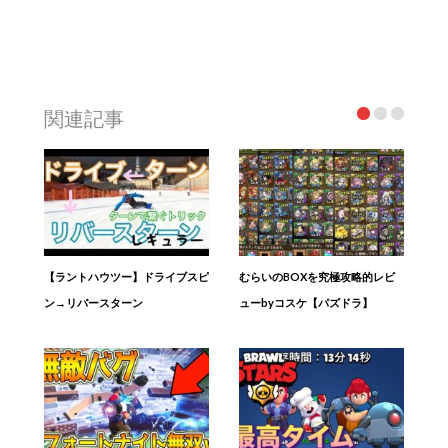
関連記事
【ラントハウツー】ドライブスピ
むらいのBOXを究極攻略的レビ
ン→リバースターン
ューbyコスケ【パズドラ】