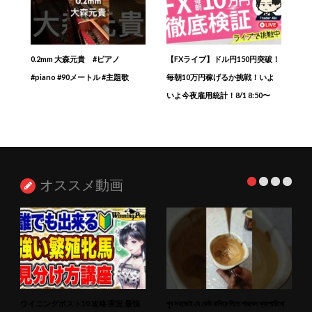
0.2mm 大森元貴 #ピアノ
【FXライブ】ドル円150円突破！
#piano #90メートル #主題歌
毎朝10万円稼げるか挑戦！いよ
いよ今夜雇用統計！8/1 8:50〜
オススメ動画
ウイニングポスト10 攻略 実況 最強
খুব সহজেই যে কেউ বানিয়ে নিতে পারবেন ক্যাপাচিনো