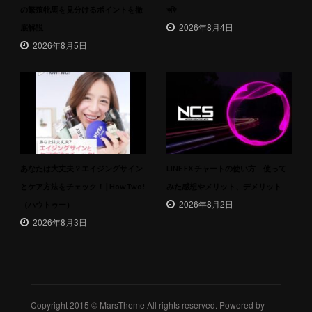
の繁殖牝馬を見分けるポイントを徹
কফি
2026年8月4日
底解説
2026年8月5日
あなたは大丈夫？エイジングサイン
LINE FX チャートの使い方 使って
とケア方法をチェック！ | HowTwo!
みた感想やメリット、デメリット
2026年8月2日
（ハウトゥー）
2026年8月3日
Copyright 2015 © MarsTheme All rights reserved. Powered by