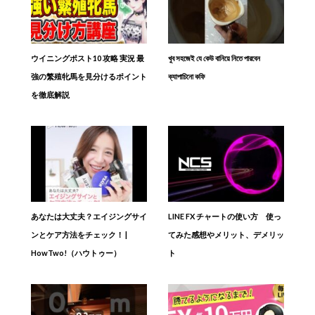
ウイニングポスト10 攻略 実況 最
খুব সহজেই যে কেউ বানিয়ে নিতে পারবেন
強の繁殖牝馬を見分けるポイント
ক্যাপাচিনো কফি
を徹底解説
あなたは大丈夫？エイジングサイ
LINE FX チャートの使い方 使っ
ンとケア方法をチェック！ |
てみた感想やメリット、デメリッ
HowTwo!（ハウトゥー）
ト