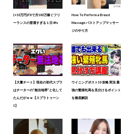
(+10万円)FXで月100万稼ぐフリ
How To Perform a Breast
ーランスの普通すぎる１日 #fx
Massage バストアップマッサー
ジのやり方
【大量チート】現在の初代スプラ
ウイニングポスト10 攻略 実況 最
はチーターの”無法地帯”と化して
強の繁殖牝馬を見分けるポイント
たんだがｗｗ【スプラトゥーン
を徹底解説
1】