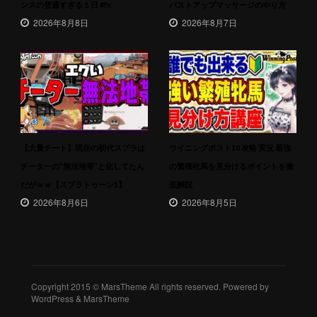
ンスの普通すぎる１日 #fx
バストアップマッサージのやり方
2026年8月8日
2026年8月7日
【大量チート】現在の初代スプラは
ウイニングポスト10 攻略 実況 最強
チーターの”無法地帯”と化してたん
の繁殖牝馬を見分けるポイントを徹
だがｗｗ【スプラトゥーン1】
底解説
2026年8月6日
2026年8月5日
Copyright 2015 © MarsTheme All rights reserved. Powered by
WordPress & MarsTheme