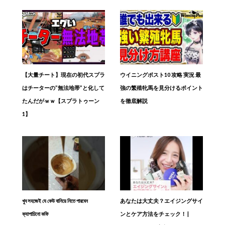
【大量チート】現在の初代スプラ
ウイニングポスト10 攻略 実況 最
はチーターの”無法地帯”と化して
強の繁殖牝馬を見分けるポイント
たんだがｗｗ【スプラトゥーン
を徹底解説
1】
খুব সহজেই যে কেউ বানিয়ে নিতে পারবেন
あなたは大丈夫？エイジングサイ
ক্যাপাচিনো কফি
ンとケア方法をチェック！ |