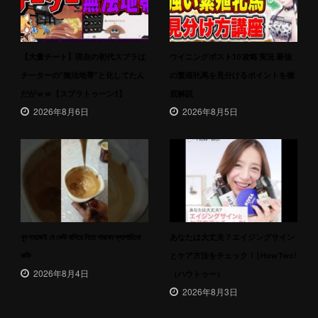
【大量チート】現在の初代スプラは
ウイニングポスト10 攻略 実況 最強
チーターの”無法地帯”と化してたん
の繁殖牝馬を見分けるポイントを徹
だがｗｗ【スプラトゥーン1】
底解説
2026年8月6日
2026年8月5日
খুব সহজেই যে কেউ বানিয়ে নিতে পারবেন ক্যাপাচিনো
あなたは大丈夫？エイジングサイン
কফি
とケア方法をチェック！ | HowTwo!
2026年8月4日
（ハウトゥー）
2026年8月3日