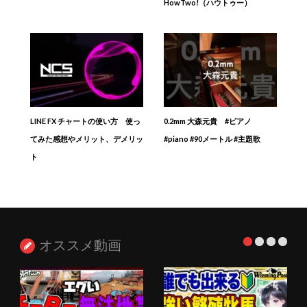
HowTwo!（ハウトゥー）
LINE FX チャートの使い方 使っ
0.2mm 大森元貴 #ピアノ
てみた感想やメリット、デメリッ
#piano #90メートル #主題歌
ト
オススメ動画