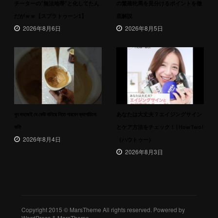
チーターの”無法地帯”と化してたん
の繁殖牝馬を見分けるポイントを徹
だがｗｗ【スプラトゥーン1】
底解説
2026年8月6日
2026年8月5日
খুব সহজেই যে কেউ বানিয়ে নিতে পারবেন ক্যাপাচিনো
あなたは大丈夫？エイジングサイン
কফি
とケア方法をチェック！ | HowTwo!
2026年8月4日
（ハウトゥー）
2026年8月3日
Copyright 2015 © MarsTheme All rights reserved. Powered by
WordPress & MarsTheme