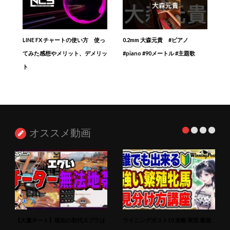
LINE FX チャートの使い方 使っ
0.2mm 大森元貴 #ピアノ
てみた感想やメリット、デメリッ
#piano #90メートル #主題歌
ト
オススメ動画
【大量チート】現在の初代スプラは
ウイニングポスト10 攻略 実況 最強