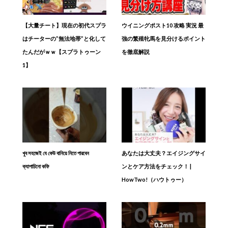
【大量チート】現在の初代スプラ
ウイニングポスト10 攻略 実況 最
はチーターの”無法地帯”と化して
強の繁殖牝馬を見分けるポイント
たんだがｗｗ【スプラトゥーン
を徹底解説
1】
খুব সহজেই যে কেউ বানিয়ে নিতে পারবেন
あなたは大丈夫？エイジングサイ
ক্যাপাচিনো কফি
ンとケア方法をチェック！ |
HowTwo!（ハウトゥー）