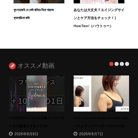
খুব সহজেই যে কেউ বানিয়ে নিতে পারবেন
あなたは大丈夫？エイジングサイ
ক্যাপাচিনো কফি
ンとケア方法をチェック！ |
HowTwo!（ハウトゥー）
オススメ動画
(+10万円)FXで月100万稼ぐフリーラ
How To Perform a Breast Massage
ンスの普通すぎる１日 #fx
バストアップマッサージのやり方
2026年8月8日
2026年8月7日