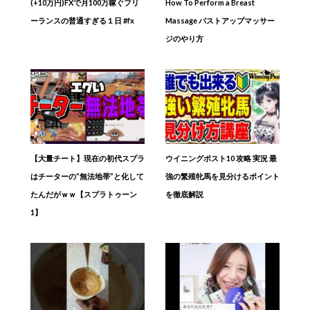
(+10万円)FXで月100万稼ぐフリ
How To Perform a Breast
ーランスの普通すぎる１日 #fx
Massage バストアップマッサー
ジのやり方
【大量チート】現在の初代スプラ
ウイニングポスト10 攻略 実況 最
はチーターの”無法地帯”と化して
強の繁殖牝馬を見分けるポイント
たんだがｗｗ【スプラトゥーン
を徹底解説
1】