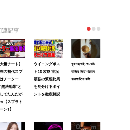
関連記事
大量チート】
ウイニングポス
খুব সহজেই যে কেউ
在の初代スプ
ト10 攻略 実況
বানিয়ে নিতে পারবেন
はチーター
最強の繁殖牝馬
ক্যাপাচিনো কফি
”無法地帯”と
を見分けるポイ
してたんだが
ントを徹底解説
ｗ【スプラト
ーン1】