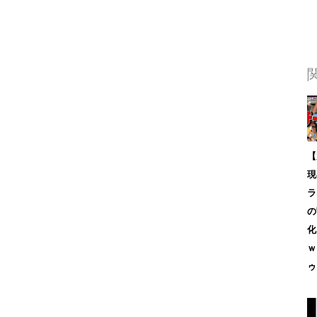
【
現
ラ
の
化
ｗ
ゥ