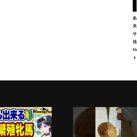
あ
夫
サ
法
H
ト