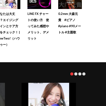
なたは大丈
LINE FX チャー
0.2mm 大森元
？エイジング
トの使い方 使
貴 #ピアノ
インとケア方
ってみた感想や
#piano #90メー
をチェック！ |
メリット、デメ
トル #主題歌
owTwo!（ハウ
リット
ゥー）