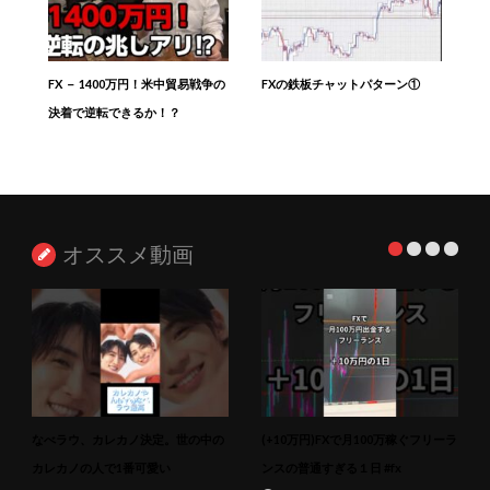
FX － 1400万円！米中貿易戦争の
FXの鉄板チャットパターン①
決着で逆転できるか！？
オススメ動画
なべラウ、カレカノ決定。世の中の
(+10万円)FXで月100万稼ぐフリーラ
カレカノの人で1番可愛い
ンスの普通すぎる１日 #fx