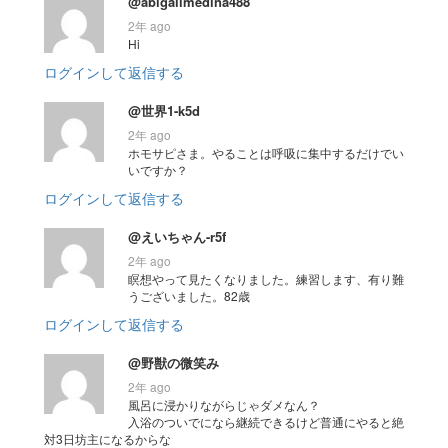
@abigailmedina488
2年 ago
Hi
ログインして返信する
@世界1-k5d
2年 ago
ホモサピさま。やることは呼吸に集中するだけでい
いですか？
ログインして返信する
@えいちゃん-r5f
2年 ago
瞑想やって見たくなりました。練習します、有り難
うございました。82歳
ログインして返信する
@野獣の微笑み
2年 ago
風呂に浸かりながらじゃダメなん？
入浴のついでになら継続できるけど普通にやると絶
対3日坊主になるからな