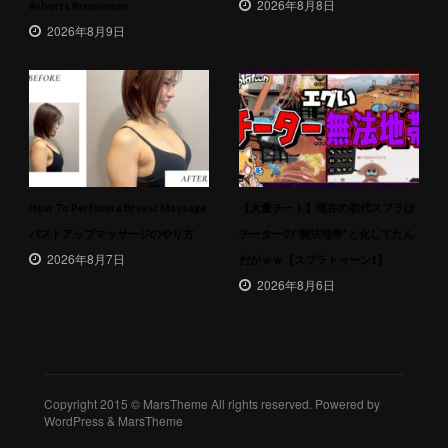
2026年8月8日
#shorts #snowman
2026年8月9日
How To Perform a Breast Massage
【大量チート】現在の初代スプラは
バストアップマッサージのやり方
チーターの”無法地帯”と化してたん
2026年8月7日
だがｗｗ【スプラトゥーン1】
2026年8月6日
Copyright 2015 © MarsTheme All rights reserved. Powered by
WordPress & MarsTheme