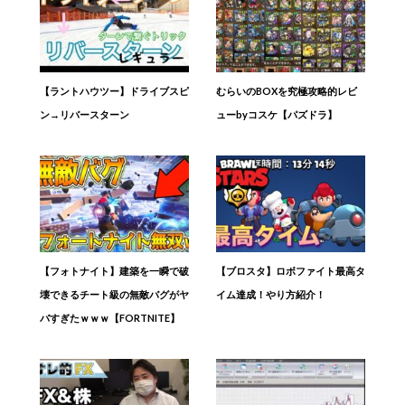
【ラントハウツー】ドライブスピ
むらいのBOXを究極攻略的レビ
ン→リバースターン
ューbyコスケ【パズドラ】
【フォトナイト】建築を一瞬で破
【ブロスタ】ロボファイト最高タ
壊できるチート級の無敵バグがヤ
イム達成！やり方紹介！
バすぎたｗｗｗ【FORTNITE】