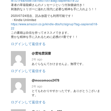
ie=UTF8&node=5816607051&tag=sapiens018-22
著者の草薙龍瞬さんのメッセージという付加価値付き！
刺激的なトリガーに溢れた現代に必要な精神を手に入れよう！！
2020/07/24現在、読み放題でも利用可能です！
・Kindle Unlimited
https://www.amazon.co.jp/kindle-dbs/hz/signup?tag=sapiens018-
22
この書籍は自信を持ってオススメできます。
豊かな精神を手に入れるために必携の1冊です！！
ログインして返信する
@雲地雲国齋
2年 ago
あぐらなんてかけませんよ。無理です。
ログインして返信する
@mocomoco2478
2年 ago
とてもわかりやすかったです。ありがとうございま
す。
ログインして返信する