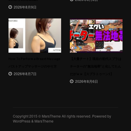
2026年8月9日
How To Perform a Breast Massage
【大量チート】現在の初代スプラは
バストアップマッサージのやり方
チーターの”無法地帯”と化してたん
2026年8月7日
だがｗｗ【スプラトゥーン1】
2026年8月6日
Copyright 2015 © MarsTheme All rights reserved. Powered by
WordPress & MarsTheme