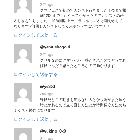
2年 ago
クマフェスで初めてカンスト行きました！今まで報
酬1200までしかやってなかったのでカンストの恐
ろしさを知りました…10時間以上サモランやってると頭おかしく
なりますw何回もカンストしてる人ホントすごいです！！
ログインして返信する
@yamuchagold
2年 ago
グリルなのにクマワイパー持たされたのでどうすれ
ば良いんだ？思ったところなので助かります。
ログインして返信する
@ye353
2年 ago
野良だとこの動きを知らない人とか状況がまた違う
時とかあるので立て直し方法とか時間稼ぐ方法めち
ゃくちゃ勉強になります
ログインして返信する
@yukino_0x0
2年 ago