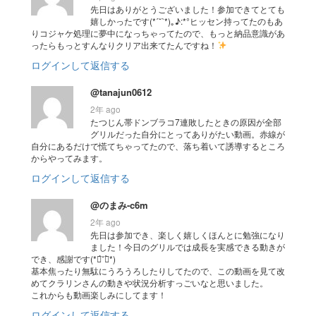
先日はありがとうございました！参加できてとても
嬉しかったです(*ˊ˘ˋ*)｡♪:*°ヒッセン持ってたのもあ
りコジャケ処理に夢中になっちゃってたので、もっと納品意識があ
ったらもっとすんなりクリア出来てたんですね！
ログインして返信する
@tanajun0612
2年 ago
たつじん帯ドンブラコ7連敗したときの原因が全部
グリルだった自分にとってありがたい動画。赤線が
自分にあるだけで慌てちゃってたので、落ち着いて誘導するところ
からやってみます。
ログインして返信する
@のまみ-c6m
2年 ago
先日は参加でき、楽しく嬉しくほんとに勉強になり
ました！今日のグリルでは成長を実感できる動きが
でき、感謝です(*ฅ́˘ฅ̀*)
基本焦ったり無駄にうろうろしたりしてたので、この動画を見て改
めてクラリンさんの動きや状況分析すっごいなと思いました。
これからも動画楽しみにしてます！
ログインして返信する