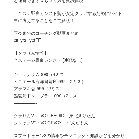
を連発できる立ち回り方を実践解説
・全ステ野良カンスト勢が安定クリアするためにバイト
中に考えてることを全て解説！
▽今までのコーチング動画まとめ
bit.ly/3HypfFF
【クラりん情報】
全ステージ野良カンスト [連戦なし]
—————-
シェケナダム 999（4ミス）
ムニエール海洋発電所 999（2ミス）
アラマキ砦 999（2ミス）
難破船ドン・ブラコ 999（2ミス）
—————-
クラりんVC : VOICEROID – 東北きりたん
ジャックVC : VOICEVOX – ずんだもん
スプラトゥーン3の情報やテクニック・知識などを分かり