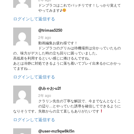
ドンブラコはこれでバッチリです！しっかり覚えて
やってみます♪
ログインして返信する
@trimas5250
2年 ago
動画編集お疲れ様です！
ドンブラコのグリルは待機場所は分かっていたもの
の、味方がデスした時の立ち回りに困っていました。
高低差を利用するといい感じに捲けるんですね。
あとは冷静に対処できるように落ち着いてプレイ出来るかにかかっ
てますね…
ログインして返信する
@みゃお-u2f
2年 ago
クラリン先生の丁寧な解説で、今までなんとなくこ
の辺り…とやっていた誘導を確信してできるように
なりそうです。失敗からの立て直しもありがたいです
ログインして返信する
@user-mz9qw8kl5n