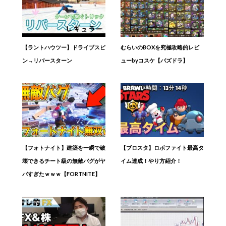
【ラントハウツー】ドライブスピ
むらいのBOXを究極攻略的レビ
ン→リバースターン
ューbyコスケ【パズドラ】
【フォトナイト】建築を一瞬で破
【ブロスタ】ロボファイト最高タ
壊できるチート級の無敵バグがヤ
イム達成！やり方紹介！
バすぎたｗｗｗ【FORTNITE】