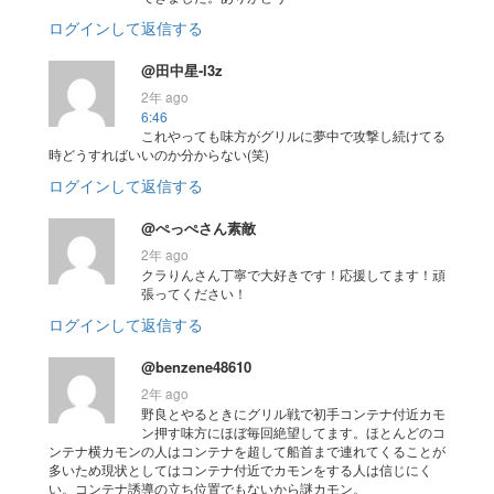
ログインして返信する
@田中星-l3z
2年 ago
6:46
これやっても味方がグリルに夢中で攻撃し続けてる
時どうすればいいのか分からない(笑)
ログインして返信する
@ぺっぺさん素敵
2年 ago
クラりんさん丁寧で大好きです！応援してます！頑
張ってください！
ログインして返信する
@benzene48610
2年 ago
野良とやるときにグリル戦で初手コンテナ付近カモ
ン押す味方にほぼ毎回絶望してます。ほとんどのコ
ンテナ横カモンの人はコンテナを超して船首まで連れてくることが
多いため現状としてはコンテナ付近でカモンをする人は信じにく
い。コンテナ誘導の立ち位置でもないから謎カモン。