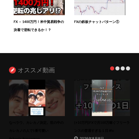
FX － 1400万円！米中貿易戦争の
FXの鉄板チャットパターン①
決着で逆転できるか！？
オススメ動画
なべラウ、カレカノ決定。世の中の
(+10万円)FXで月100万稼ぐフリーラ
カレカノの人で1番可愛い
ンスの普通すぎる１日 #fx
2026年8月8日
#shorts #snowman