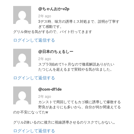
@ちゃんおか-v2p
2年 ago
3デス時、味方の誘導ミス対処まで、説明が丁寧す
ぎて感動です。
グリル倒せる気がするので、バイト行ってきます
ログインして返信する
@日本のちぇるしー
2年 ago
スプラ3始めて1ヶ月なので徹底解説ありがたい
たつじんを超えるまで実戦やる気が出ました。
ログインして返信する
@com-df1de
2年 ago
カンストで周回しててもカゴ横に誘導して爆散する
野良があまりにも多いから、自分が何か間違えてる
のか不安になってたw
グリル2体いるのに後方に視線誘導させるのリスクでしかない,,,
ログインして返信する