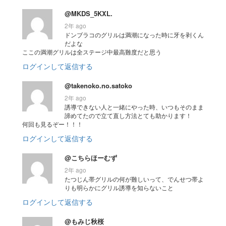
@MKDS_5KXL.
2年 ago
ドンブラコのグリルは満潮になった時に牙を剥くん
だよな
ここの満潮グリルは全ステージ中最高難度だと思う
ログインして返信する
@takenoko.no.satoko
2年 ago
誘導できない人と一緒にやった時、いつもそのまま
諦めてたので立て直し方法とても助かります！
何回も見るぞー！！！
ログインして返信する
@こちらほーむず
2年 ago
たつじん帯グリルの何が難しいって、でんせつ帯よ
りも明らかにグリル誘導を知らないこと
ログインして返信する
@もみじ秋桜