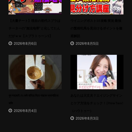
【大量チート】現在の初代スプラは
ウイニングポスト10 攻略 実況 最強
チーターの”無法地帯”と化してたん
の繁殖牝馬を見分けるポイントを徹
だがｗｗ【スプラトゥーン1】
底解説
2026年8月6日
2026年8月5日
খুব সহজেই যে কেউ বানিয়ে নিতে পারবেন ক্যাপাচিনো
あなたは大丈夫？エイジングサイン
কফি
とケア方法をチェック！ | HowTwo!
2026年8月4日
（ハウトゥー）
2026年8月3日