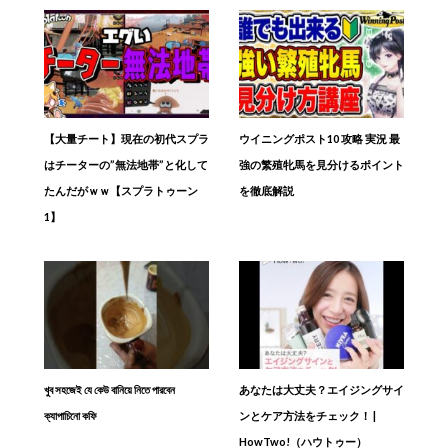
【大量チート】現在の初代スプラ
ウイニングポスト10 攻略 実況 最
はチーターの”無法地帯”と化して
強の繁殖牝馬を見分けるポイント
たんだがｗｗ【スプラトゥーン
を徹底解説
1】
খুব সহজেই যে কেউ বানিয়ে নিতে পারবেন
あなたは大丈夫？エイジングサイ
ক্যাপাচিনো কফি
ンとケア方法をチェック！ |
HowTwo!（ハウトゥー）