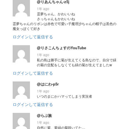
@りあんちゃん-z5j
1年 ago
霊夢ちゃん、かわいいね
さっちゃんもかわいいね
霊夢ちゃんのリボンは赤色で可愛い子魔理沙ちゃんの帽子は黒色の
魔女っぽくて好き
ログインして返信する
@りさこんちょすのYouTube
1年 ago
私の島は勝手に菊が生えてくる島なので、自分で緑
の菊の交配をしなくても緑の菊が生えてましたw
ログインして返信する
@はにわ-p5r
1年 ago
いつのまにかハマってしまう実況者
ログインして返信する
@らぶ族
1年 ago
自然に紫、黄緑の菊咲いてた…