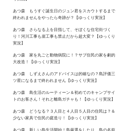
あつ森 もうすぐ誕生日のジュン君をスカウトするまで
終われませんをやったら奇跡が？【ゆっくり実況】
あつ森 さらなる上を目指して、そぼくな住宅街づく
り！河川工事も崖工事も禁止だから超大変？【ゆっくり
実況】
あつ森 家を丸ごと動物病院に！？サブ住民の家を劇的
大改造！【ゆっくり実況】
あつ森 しずえさんのアドバイスは的確なの？島評価三
ツ星になるまで終われません【ゆっくり実況】
あつ森 島生活のルーティーン＆初めてのキャンプサイ
トのお客さん！それと離島ガチャも！【ゆっくり実況】
あつ森 どうなる？３人目と４人目５人目の住民は？＆
少ない家具で住民の庭造り！【ゆっくり実況】
あつ森 新しい島生活開始！島厳選をしたり、島の名前