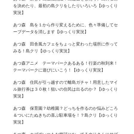
を決めたり、最初の島クリをしたりいろいろ【ゆっくり
実況】
あつ森 島を１から作り変えるために、色々準備してセ
ーブデータを消します【ゆっくり実況】
あつ森 田舎風カフェをちょっと変わった場所に作って
みる！島クリ【ゆっくり実況】
あつ森アニメ テーマパークあるある！行楽の秋到来！
テーマパークに遊びにいこう！【ゆっくり実況】
あつ森 住民が引っ越すので離島ガチャ！用意したマイ
ル旅行券は３０枚！狙いの住民は出るのか？【ゆっくり
実況】
あつ森 保育園？幼稚園？どっちを作るのか悩みどころ
＆ついにたぬきちの喜ぶ駐車場を！？島クリ【ゆっくり
実況】
あつ森 カブでいつもお世話になってるウリさんにサプ