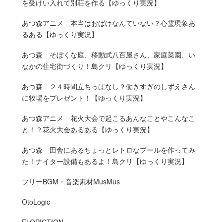
を受けい入れて別荘を作る【ゆっくり実況】
あつ森アニメ 本当はおばけなんていない？心霊現象あ
るある【ゆっくり実況】
あつ森 そぼくな庭、移動式八百屋さん、家庭菜園、い
なかの住宅街づくり！島クリ【ゆっくり実況】
あつ森 ２４時間立ちっぱなし？働きすぎのしずえさん
に牧場をプレゼント！【ゆっくり実況】
あつ森アニメ 花火大会で起こるあんなことやこんなこ
と！？花火大会あるある【ゆっくり実況】
あつ森 田舎にあるちょっとレトロなプールを作ってみ
た！ナイター設備もあるよ！島クリ【ゆっくり実況】
フリーBGM・音楽素材MusMus
OtoLogic
ELOPICTION