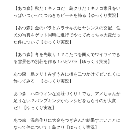
【あつ森】秋だ！キノコだ！島クリだ！キノコ家具をい
っぱいつかってつねきちビーチを飾る【ゆっくり実況】
【あつ森】金のバラとムラサキのヒヤシンスの交配、住
民の写真をゲット同時に進行でやってめっちゃ大変だっ
た件について【ゆっくり実況】
【あつ森】冬を先取り！？こたつを囲んでワイワイでき
る雪景色の別荘を作る！ハピパラ【ゆっくり実況】
あつ森 島クリ！みずうみに橋を二つかけてぜいたくに
飾ってみる！【ゆっくり実況】
あつ森 ハロウィンな別荘づくり！でも、アメちゃんが
足りない？パンプキングからレシピをもらうのが大変
だ！【ゆっくり実況】
あつ森 温泉作りに大金をつぎ込んだ結果すごいことに
なって件について！島クリ【ゆっくり実況】