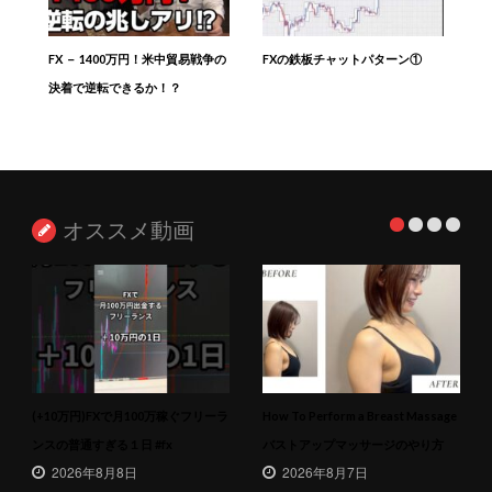
FX － 1400万円！米中貿易戦争の
FXの鉄板チャットパターン①
決着で逆転できるか！？
オススメ動画
(+10万円)FXで月100万稼ぐフリーラ
How To Perform a Breast Massage
ンスの普通すぎる１日 #fx
バストアップマッサージのやり方
2026年8月8日
2026年8月7日