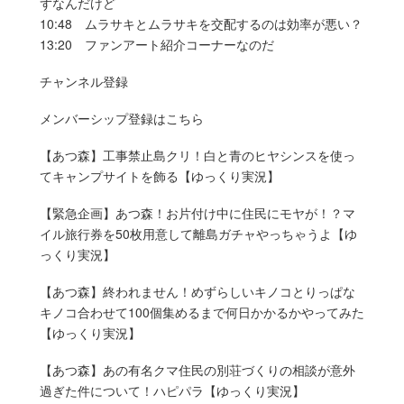
ずなんだけど
10:48 ムラサキとムラサキを交配するのは効率が悪い？
13:20 ファンアート紹介コーナーなのだ
チャンネル登録
メンバーシップ登録はこちら
【あつ森】工事禁止島クリ！白と青のヒヤシンスを使っ
てキャンプサイトを飾る【ゆっくり実況】
【緊急企画】あつ森！お片付け中に住民にモヤが！？マ
イル旅行券を50枚用意して離島ガチャやっちゃうよ【ゆ
っくり実況】
【あつ森】終われません！めずらしいキノコとりっぱな
キノコ合わせて100個集めるまで何日かかるかやってみた
【ゆっくり実況】
【あつ森】あの有名クマ住民の別荘づくりの相談が意外
過ぎた件について！ハピパラ【ゆっくり実況】