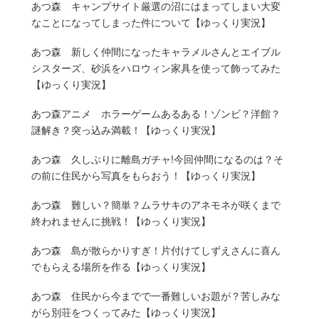
あつ森 キャンプサイト厳選の沼にはまってしまい大変
なことになってしまった件について【ゆっくり実況】
あつ森 新しく仲間になったキャラメルさんとエイブル
シスターズ、砂浜をハロウィン家具を使って飾ってみた
【ゆっくり実況】
あつ森アニメ ホラーゲームあるある！ゾンビ？洋館？
謎解き？突っ込み満載！【ゆっくり実況】
あつ森 久しぶりに離島ガチャ!今回仲間になるのは？そ
の前に住民から写真をもらおう！【ゆっくり実況】
あつ森 難しい？簡単？ムラサキのアネモネが咲くまで
終われませんに挑戦！【ゆっくり実況】
あつ森 島が散らかりすぎ！片付けてしずえさんに喜ん
でもらえる場所を作る【ゆっくり実況】
あつ森 住民から今までで一番難しいお題が？苦しみな
がら別荘をつくってみた【ゆっくり実況】