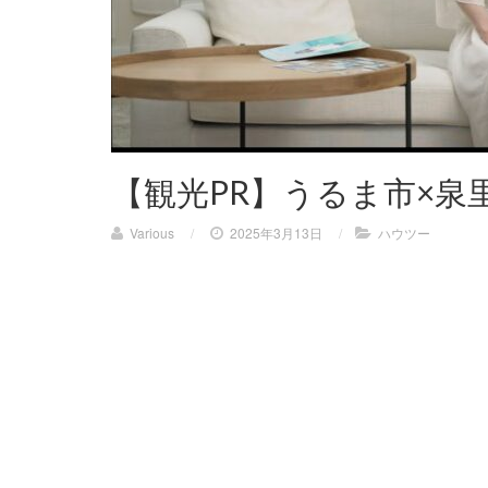
【観光PR】うるま市×
Various
/
2025年3月13日
/
ハウツー