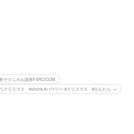
析テクニカル講座FXRCICOM
クリスマス #shorts #ハウツー #クリスマス #かんたん →