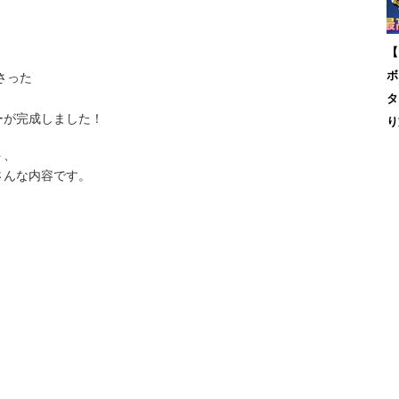
【
さった
ボ
タ
ーが完成しました！
り
ト、
さんな内容です。