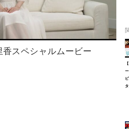
泉里香スペシャルムービー
【
ー
ピ
タ