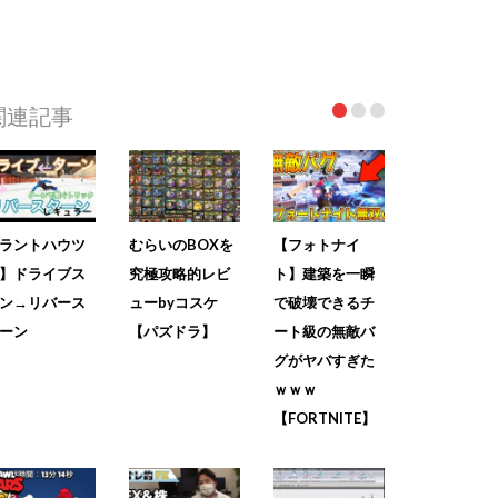
関連記事
ラントハウツ
むらいのBOXを
【フォトナイ
】ドライブス
究極攻略的レビ
ト】建築を一瞬
ン→リバース
ューbyコスケ
で破壊できるチ
ーン
【パズドラ】
ート級の無敵バ
グがヤバすぎた
ｗｗｗ
【FORTNITE】