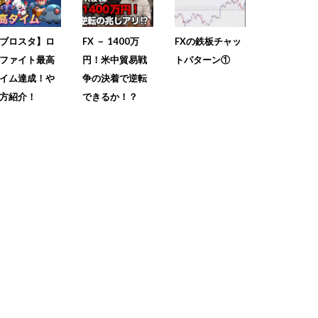
ブロスタ】ロ
FX － 1400万
FXの鉄板チャッ
ファイト最高
円！米中貿易戦
トパターン①
イム達成！や
争の決着で逆転
方紹介！
できるか！？