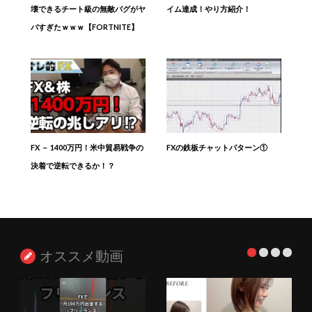
壊できるチート級の無敵バグがヤ
イム達成！やり方紹介！
バすぎたｗｗｗ【FORTNITE】
FX － 1400万円！米中貿易戦争の
FXの鉄板チャットパターン①
決着で逆転できるか！？
オススメ動画