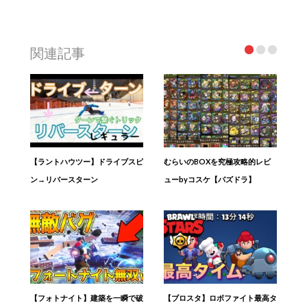
関連記事
【ラントハウツー】ドライブスピ
むらいのBOXを究極攻略的レビ
ン→リバースターン
ューbyコスケ【パズドラ】
【フォトナイト】建築を一瞬で破
【ブロスタ】ロボファイト最高タ