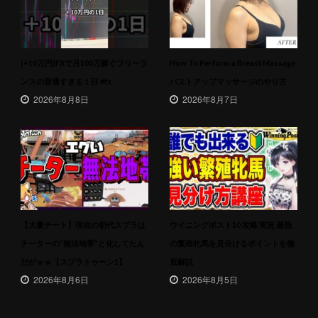
(+10万円)FXで月100万稼ぐフリーラ
How To Perform a Breast Massage
ンスの普通すぎる１日 #fx
バストアップマッサージのやり方
2026年8月8日
2026年8月7日
【大量チート】現在の初代スプラは
ウイニングポスト10 攻略 実況 最強
チーターの”無法地帯”と化してたん
の繁殖牝馬を見分けるポイントを徹
だがｗｗ【スプラトゥーン1】
底解説
2026年8月6日
2026年8月5日