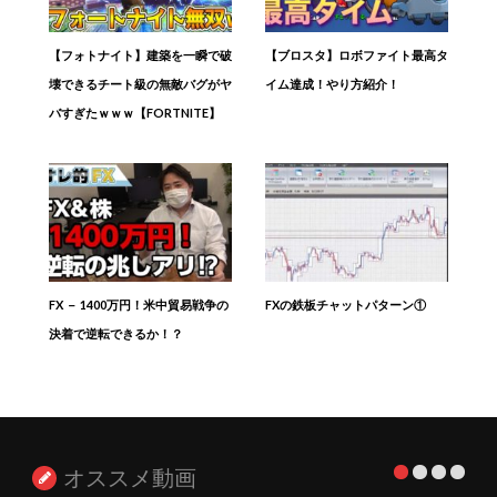
【フォトナイト】建築を一瞬で破
【ブロスタ】ロボファイト最高タ
壊できるチート級の無敵バグがヤ
イム達成！やり方紹介！
バすぎたｗｗｗ【FORTNITE】
FX － 1400万円！米中貿易戦争の
FXの鉄板チャットパターン①
決着で逆転できるか！？
オススメ動画