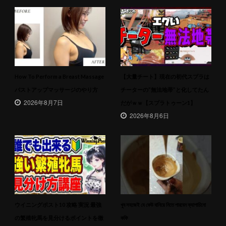
How To Perform a Breast Massage
【大量チート】現在の初代スプラは
バストアップマッサージのやり方
チーターの”無法地帯”と化してたん
2026年8月7日
だがｗｗ【スプラトゥーン1】
2026年8月6日
ウイニングポスト10 攻略 実況 最強
খুব সহজেই যে কেউ বানিয়ে নিতে পারবেন ক্যাপাচিনো
の繁殖牝馬を見分けるポイントを徹
কফি