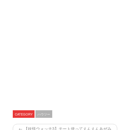
CATEGORY
ハウツー
← 【妖怪ウォッチ3】チート使ってえんえんあぜみ