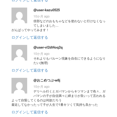
@user-kazu0525
10か月 ago
倍部などのおもちゃなどを使わないと行けなくなっ
てしまいました…
がんばってやってみます！
ログインして返信する
@user-vl2dt4oq2q
10か月 ago
それよりもバルーン現象を自在にできるようになり
たい(無理)
ログインして返信する
@おこめつぶ-w8j
10か月 ago
デリヘル行くとガバマンからキツマンまで色々、ガ
バマンの子が自信満々に締まりが良いって言われる
よって自慢してくるのは何故だろう
最近してなかったって子が人生で1番キツくて気持ち良かった
ログインして返信する