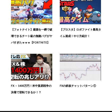
【フォトナイト】建築を一瞬で破
【ブロスタ】ロボファイト最高タ
壊できるチート級の無敵バグがヤ
イム達成！やり方紹介！
バすぎたｗｗｗ【FORTNITE】
FX － 1400万円！米中貿易戦争の
FXの鉄板チャットパターン①
決着で逆転できるか！？