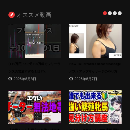
オススメ動画
(+10万円)FXで月100万稼ぐフリーラ
How To Perform a Breast Massage
ンスの普通すぎる１日 #fx
バストアップマッサージのやり方
2026年8月8日
2026年8月7日
【大量チート】現在の初代スプラは
ウイニングポスト10 攻略 実況 最強