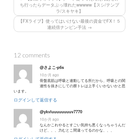
ち行ったらデータぶっ壊れたwwwww【スシ/テンプ
ラ/スキヤキ】
【FXライブ】使ってはいけない最後の資金でFX！５
連続倍ナンピン手法 →
12 comments
@さよこ-p6s
10か月 ago
骨盤底筋は呼吸と連動してる所だから、呼吸との関
連性を抜きにしての膣トレは上手くいかないかと思
います。
ログインして返信する
@ykvluuuuuuuuv7770
10か月 ago
なんかこれやるとすごい気持ち悪くなっちゃうんだ
けど、、、力むとこ間違ってるのかな、、、
ログインして返信する