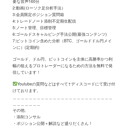
要な音声160分
2:動画(ローソク足分析手法）
3:会員限定ポジション質問箱
4:トレードノート添削不定期生配信
5:ノート管理、目標管理
6:ゴールドスキャルピング手法公開(最強コンテンツ)
7:ビットコイン含めた分析（BTC、ゴールドドル円メイ
ンに）(定期的)
ゴールド、ドル円、ビットコインを主体に高勝率かつ利
幅の狙えるプロトレーダーになるための方法を無料で発
信しています！
Youtubeの質問などはすべて↑ディスコードにて受け付
けております。
＿＿＿＿＿＿＿＿＿＿＿＿＿＿＿＿＿＿＿＿＿＿＿＿＿
＿＿＿＿＿＿＿
その他、
・添削コンサル
・ポジション公開＋解説など盛りだくさん！