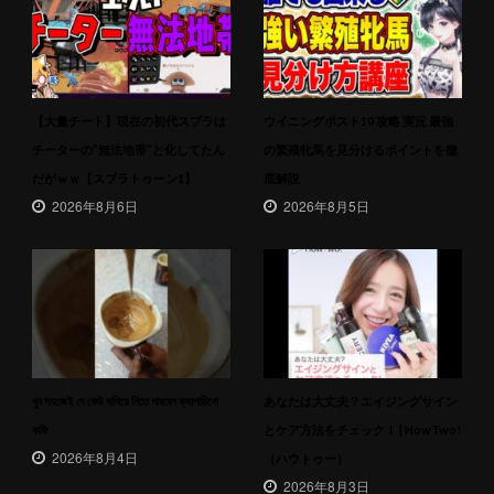
【大量チート】現在の初代スプラは
ウイニングポスト10 攻略 実況 最強
チーターの”無法地帯”と化してたん
の繁殖牝馬を見分けるポイントを徹
だがｗｗ【スプラトゥーン1】
底解説
2026年8月6日
2026年8月5日
খুব সহজেই যে কেউ বানিয়ে নিতে পারবেন ক্যাপাচিনো
あなたは大丈夫？エイジングサイン
কফি
とケア方法をチェック！ | HowTwo!
2026年8月4日
（ハウトゥー）
2026年8月3日