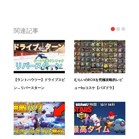
関連記事
【ラントハウツー】ドライブスピ
むらいのBOXを究極攻略的レビ
ン→リバースターン
ューbyコスケ【パズドラ】