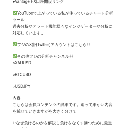
●Vantage FX口座開設リンク
YouTubeで上がっている私が使っているチャート分析
ツール
過去分析やアラート機能様々なインジゲーターや分析に
対応しています↓
フジのX(旧Twitter)アカウントはこちら⇩⇩
その他フジの分析チャンネル⇩⇩
○XAUUSD
○BTCUSD
○USDJPY
内容
こちらは会員コンテンツの詳細です。追って細かい内容
を載せていきますがを大きく分けて
1:なぜ負けるのかを解説し負けをなくす勝つために最重