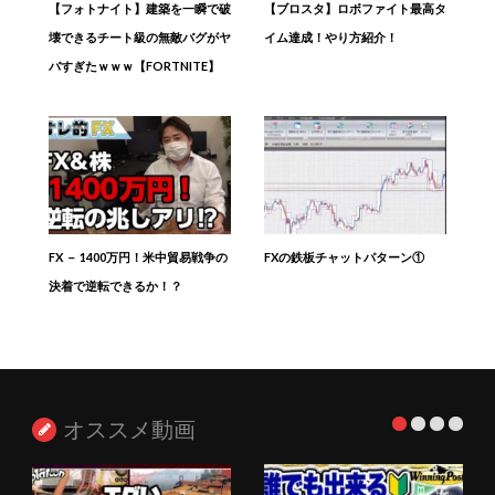
【フォトナイト】建築を一瞬で破
【ブロスタ】ロボファイト最高タ
壊できるチート級の無敵バグがヤ
イム達成！やり方紹介！
バすぎたｗｗｗ【FORTNITE】
FX － 1400万円！米中貿易戦争の
FXの鉄板チャットパターン①
決着で逆転できるか！？
オススメ動画