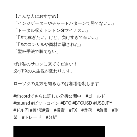
＿＿＿＿＿＿＿＿＿＿＿＿＿＿＿＿＿＿＿＿＿＿＿＿＿
＿＿＿＿＿＿＿
【こんな人におすすめ】
「インジゲーターやチャートパターンで勝てない…」
「トータル収支トントンórマイナス…」
「FXで稼ぎたい。けど、負けすぎて辛い…」
「FXのコンサルや商材に騙された」
「聖杯手法で勝てない」
ぜひ私のサロンに来てください！
必ずFXの人生観が変わります。
ローソクの見方を知るものは相場を制します。
#discordでさらに詳しい分析公開中 #ゴールド
#xauusd #ビットコイン #BTC #BTCUSD #USDJPY
#ドル円 #仮想通貨 #投資 #FX #暴落 #急騰 #副
業 #トレード #分析