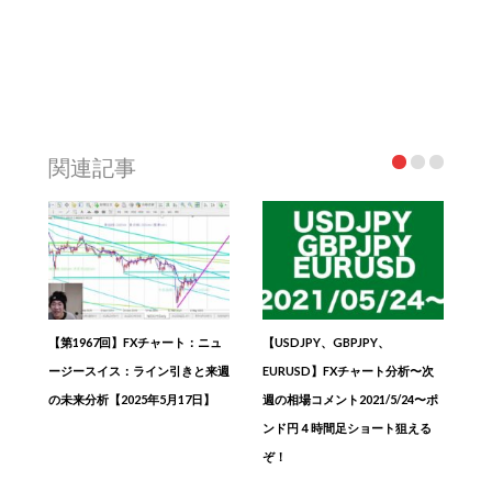
関連記事
【第1967回】FXチャート：ニュ
【USDJPY、GBPJPY、
ージースイス：ライン引きと来週
EURUSD】FXチャート分析〜次
の未来分析【2025年5月17日】
週の相場コメント2021/5/24〜ポ
ンド円４時間足ショート狙える
ぞ！