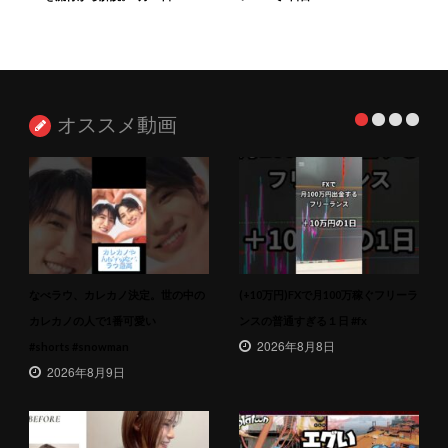
オススメ動画
なべラウ、カレカノ決定。世の中の
(+10万円)FXで月100万稼ぐフリーラ
カレカノの人で1番可愛い
ンスの普通すぎる１日 #fx
2026年8月8日
#shorts #snowman
2026年8月9日