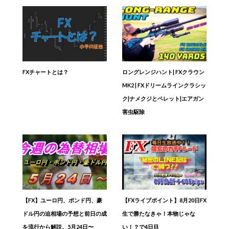
FXチャートとは？
ロングレンジハント| FXクラウン
MK2 | FXドリームラインクラシッ
ク|ナメクジとペレット|エアガン
害虫駆除
【FX】ユーロ円、ポンド円、豪
【FXライブポイント】8月20日FX
ドル円の迫相場の予想と前日の成
生で勝たなきゃ！本物じゃな
を流行から解説。5月24日〜
い！？で4日目