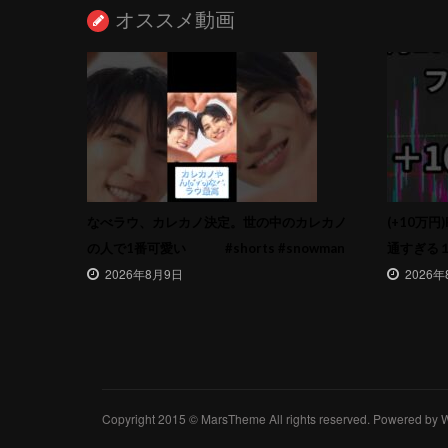
オススメ動画
なべラウ、カレカノ決定。世の中のカレカノ
(+10万
の人で1番可愛い #shorts #snowman
通すぎる１日
2026年8月9日
2026年
Copyright 2015 © MarsTheme All rights reserved. Powered b