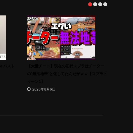
age バスト
【大量チート】現在の初代スプラはチーター
の”無法地帯”と化してたんだがｗｗ【スプラト
ゥーン1】
2026年8月6日