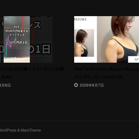
円)FXで月100万稼ぐフリーランスの普
How To Perform a Breast Mass
 #fx
アップマッサージのやり方
8月8日
2026年8月7日
y WordPress & MarsTheme