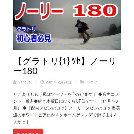
【グラトリ{1} ﾂｾ】ノーリ
ー180
Various
/
2021年2月21日
/
ハウツー
どこよりももう私はツーツーを心がけます！ ◆音声コメ
ント一致♪ ◆続き木曜日にひくらUP臼です！（11月〜3
月） ◆【配向スピンのコツ】ノーリースピンのコツ 奥美
濃のホワイトピアたかすをホームゲレンデで滑てます♪
よかっ […]
READ MORE