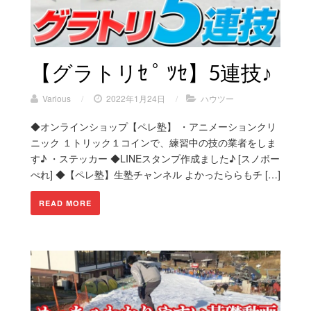
【グラトリｾ ﾟ ﾂｾ】5連技♪
Various
/
2022年1月24日
/
ハウツー
◆オンラインショップ【ペレ塾】 ・アニメーションクリ
ニック １トリック１コインで、練習中の技の業者をしま
す♪ ・ステッカー ◆LINEスタンプ作成ました♪ [スノボー
ぺれ] ◆【ペレ塾】生塾チャンネル よかったららもチ […]
READ MORE