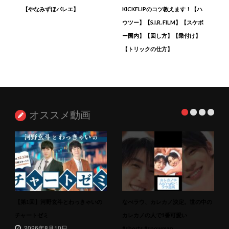
【やなみずほバレエ】
KICKFLIPのコツ教えます！【ハ
ウツー】【S.I.R. FILM】【スケボ
ー国内】【回し方】【乗付け】
【トリックの仕方】
オススメ動画
【第1回】河野玄斗とわっきゃいの
なべラウ、カレカノ決定。世の中の
チャートゼミ
カレカノの人で1番可愛い
2026年8月10日
#shorts #snowman