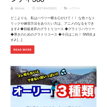
Various
/
2021年4月26日
/
ハウツー
どこよりも、私はハウツー蝶を心がけて！！ な色々なト
リックや練習方法をありたい方は、アニメのなるをでき
ます♪ ◆初級者昇のグラトリコース ◆グラトリハウツー
◆導きのためのグラトリコース ◆今日はこれ！ SNS生ま
す♪ […]
READ MORE