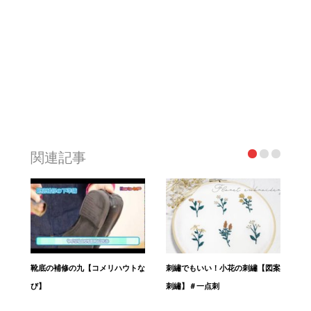
関連記事
靴底の補修の九【コメリハウトな
刺繡でもいい！小花の刺繡【図案
び】
刺繡】＃一点刺