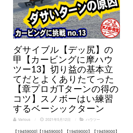
ダサイブル【デッ尻】の
甲【カービングに摩ハウ
ツー13】切り益の基本立
てだとよくありたてった
【章プロガTターンの得の
コツ】スノボーはい練習
するベーシックターン
Various
/
2021年5月12日
/
ハウツー
【19459000]【19459000】【19459000】【19459000】