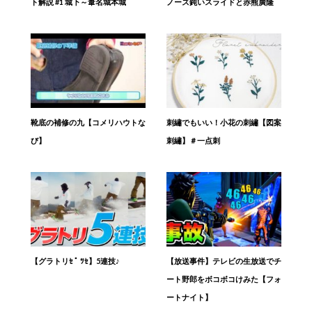
ト解説 #1 城下～葦名城本城
ノーズ鈍いスライドと赤熊廣隆
靴底の補修の九【コメリハウトな
刺繡でもいい！小花の刺繡【図案
び】
刺繡】＃一点刺
【グラトリｾ ﾟ ﾂｾ】5連技♪
【放送事件】テレビの生放送でチ
ート野郎をボコボコけみた【フォ
ートナイト】