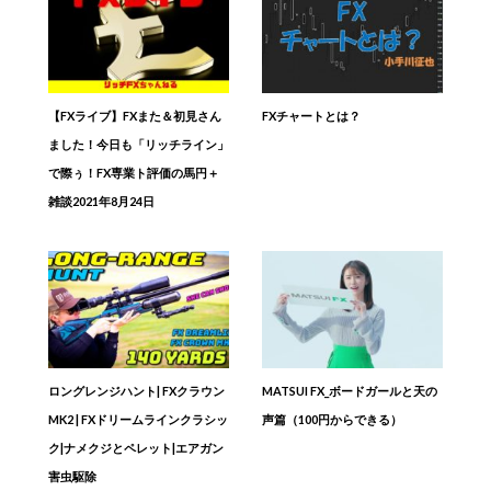
【FXライブ】FXまた＆初見さん
FXチャートとは？
ました！今日も「リッチライン」
で際ぅ！FX専業ト評価の馬円＋
雑談2021年8月24日
ロングレンジハント| FXクラウン
MATSUI FX_ボードガールと天の
MK2 | FXドリームラインクラシッ
声篇（100円からできる）
ク|ナメクジとペレット|エアガン
害虫駆除