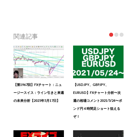
関連記事
【第1967回】FXチャート：ニュ
【USDJPY、GBPJPY、
ージースイス：ライン引きと来週
EURUSD】FXチャート分析〜次
の未来分析【2025年5月17日】
週の相場コメント2021/5/24〜ポ
ンド円４時間足ショート狙える
ぞ！