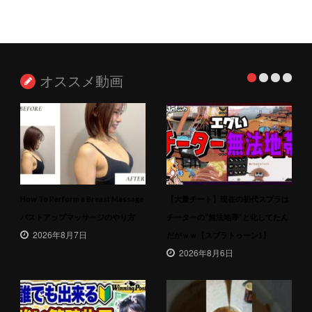
オススメ動画
How To Perform a Breast Massage
【大量チート】現在の初代スプラは
バストアップマッサージのやり方
チーターの”無法地帯”と化してたん
2026年8月7日
だがｗｗ【スプラトゥーン1】
2026年8月6日