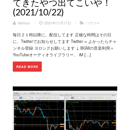
てきたやつ出てこいや！
(2021/10/22)
Various
/
2021年11月17日
/
ハウツー
毎日２１時以降に、配信してます 正確な時間はその日
に、Twitterでお知らせしてます Twitter→ よかったらチャ
ンネル登録 ヨロシクお願いします ↓ BGMの音楽利用＝
YouTubeオーディオライブラリー、 iM […]
READ MORE