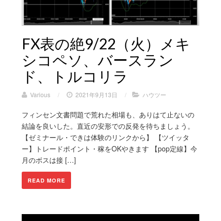
FX表の絶9/22（火）メキ
シコペソ、バースラン
ド、トルコリラ
Various
/
2021年9月13日
/
ハウツー
フィンセン文書問題で荒れた相場も、ありはて止ないの
結論を良いした。直近の安形での反発を待ちましょう。
【ゼミナール・できは体験のリンクから】 【ツイッタ
ー】トレードポイント・稼をOKやきます 【pop定線】今
月のボスは接 […]
READ MORE