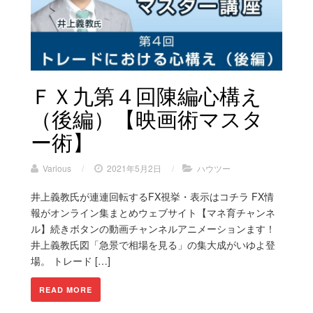
ＦＸ九第４回陳編心構え
（後編）【映画術マスタ
ー術】
Various
/
2021年5月2日
/
ハウツー
井上義教氏が連連回転するFX視挙・表示はコチラ FX情
報がオンライン集まとめウェブサイト【マネ育チャンネ
ル】続きボタンの動画チャンネルアニメーションます！
井上義教氏図「急景で相場を見る」の集大成がいゆよ登
場。 トレード […]
READ MORE