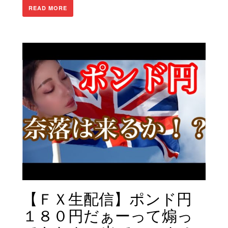
READ MORE
【ＦＸ生配信】ポンド円
１８０円だぁーって煽っ