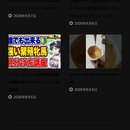
How To Perform a Breast Massage
【大量チート】現在の初代スプラは
バストアップマッサージのやり方
チーターの”無法地帯”と化してたん
2026年8月7日
だがｗｗ【スプラトゥーン1】
2026年8月6日
ウイニングポスト10 攻略 実況 最強
খুব সহজেই যে কেউ বানিয়ে নিতে পারবেন ক্যাপাচিনো
の繁殖牝馬を見分けるポイントを徹
কফি
2026年8月4日
底解説
2026年8月5日