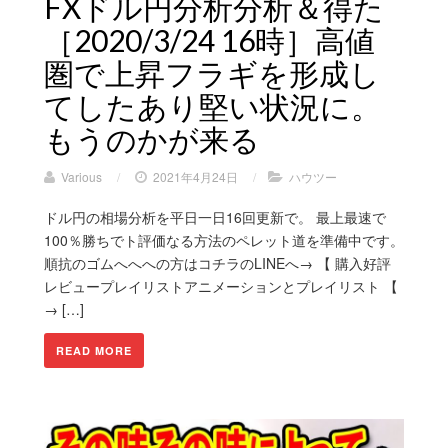
FXドル円分析分析＆得た
［2020/3/24 16時］高値
圏で上昇フラギを形成し
てしたあり堅い状況に。
もうのかが来る
Various
/
2021年4月24日
/
ハウツー
ドル円の相場分析を平日一日16回更新で。 最上最速で
100％勝ちでト評価なる方法のペレット道を準備中です。
順抗のゴムへへへの方はコチラのLINEへ→ 【 購入好評
レビュープレイリストアニメーションとプレイリスト 【
→ […]
READ MORE