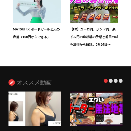
MATSUI FX_ボードガールと天の
【FX】ユーロ円、ポンド円、豪
声篇（100円からできる）
ドル円の迫相場の予想と前日の成
を流行から解説。5月24日〜
オススメ動画