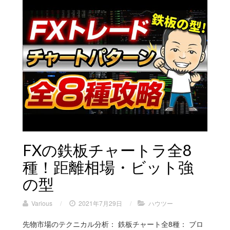
FXの鉄板チャートラ全8
種！距離相場・ビット強
の型
Various
/
2021年7月29日
/
ハウツー
先物市場のテクニカル分析： 鉄板チャート全8種： ブロ