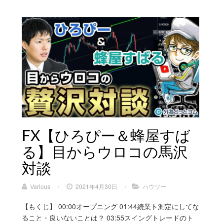
FX【ひろぴー＆蜂屋すば
る】目からウロコの馬沢
対談
Various
/
2021年4月30日
/
ハウツー
【もくじ】 00:00オープニング 01:44続業ト測定にしてな
ること・良いないことは？ 03:55スイングトレードのト