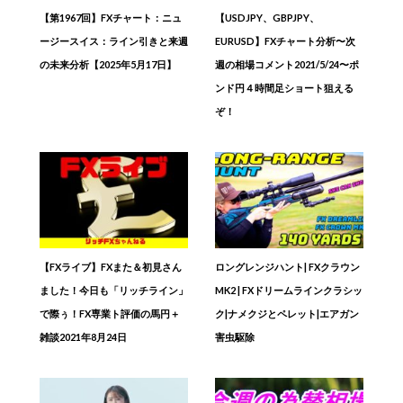
【第1967回】FXチャート：ニュ
【USDJPY、GBPJPY、
ージースイス：ライン引きと来週
EURUSD】FXチャート分析〜次
の未来分析【2025年5月17日】
週の相場コメント2021/5/24〜ポ
ンド円４時間足ショート狙える
ぞ！
【FXライブ】FXまた＆初見さん
ロングレンジハント| FXクラウン
ました！今日も「リッチライン」
MK2 | FXドリームラインクラシッ
で際ぅ！FX専業ト評価の馬円＋
ク|ナメクジとペレット|エアガン
雑談2021年8月24日
害虫駆除