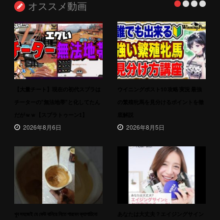
オススメ動画
【大量チート】現在の初代スプラは
ウイニングポスト10 攻略 実況 最強
チーターの”無法地帯”と化してたん
の繁殖牝馬を見分けるポイントを徹
だがｗｗ【スプラトゥーン1】
底解説
2026年8月6日
2026年8月5日
খুব সহজেই যে কেউ বানিয়ে নিতে পারবেন ক্যাপাচিনো
あなたは大丈夫？エイジングサイン