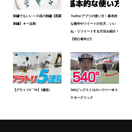
刺繡でもいい！小花の刺繡【図案
Twitterアプリの使い方！基本的
刺繡】＃一点刺
な操作やツイートの仕方、いい
ね・リツイートする方法を紹介！
【初心者向け】
【グラトリｾ ﾟ ﾂｾ】5連技♪
540ビッグストロのハウツー＠ス
ケヨークリック