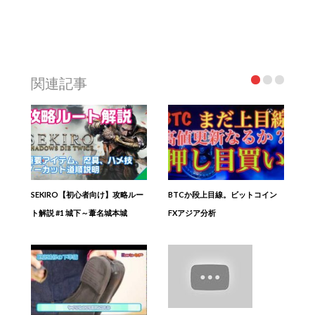
関連記事
SEKIRO【初心者向け】攻略ルー
BTCか段上目線。ビットコイン
ト解説 #1 城下～葦名城本城
FXアジア分析