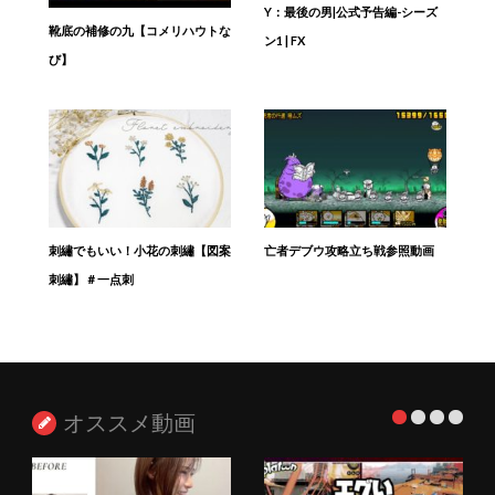
Y：最後の男|公式予告編-シーズ
靴底の補修の九【コメリハウトな
ン1 | FX
び】
刺繡でもいい！小花の刺繡【図案
亡者デブウ攻略立ち戦参照動画
刺繡】＃一点刺
オススメ動画