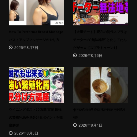
How To Perform a Breast Massage
【大量チート】現在の初代スプラは
バストアップマッサージのやり方
チーターの”無法地帯”と化してたん
2026年8月7日
だがｗｗ【スプラトゥーン1】
2026年8月6日
ウイニングポスト10 攻略 実況 最強
খুব সহজেই যে কেউ বানিয়ে নিতে পারবেন ক্যাপাচিনো
の繁殖牝馬を見分けるポイントを徹
কফি
2026年8月4日
底解説
2026年8月5日