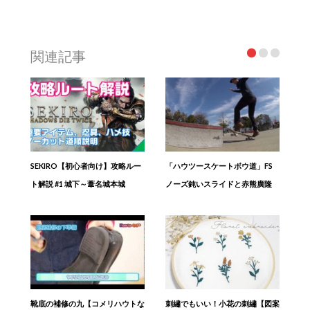
関連記事
SEKIRO【初心者向け】攻略ルー
「ハウツースケートボウ道」FS
ト解説 #1 城下～葦名城本城
ノーズ鈍いスライドと赤熊廣隆
靴底の補修の九【コメリハウトな
刺繡でもいい！小花の刺繡【図案