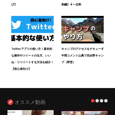
び】
刺繡】＃一点刺
Twitterアプリの使い方！基本的
キャンプのアクセスをチキューギ
な操作やツイートの仕方、いい
中間コメント山奥で完全野キャン
ね・リツイートする方法を紹介！
プ（野営）
【初心者向け】
オススメ動画