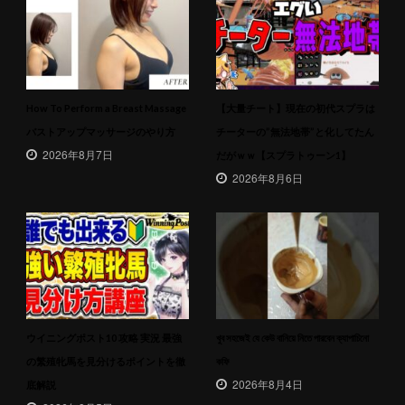
How To Perform a Breast Massage
【大量チート】現在の初代スプラは
バストアップマッサージのやり方
チーターの”無法地帯”と化してたん
2026年8月7日
だがｗｗ【スプラトゥーン1】
2026年8月6日
ウイニングポスト10 攻略 実況 最強
খুব সহজেই যে কেউ বানিয়ে নিতে পারবেন ক্যাপাচিনো
の繁殖牝馬を見分けるポイントを徹
কফি
2026年8月4日
底解説