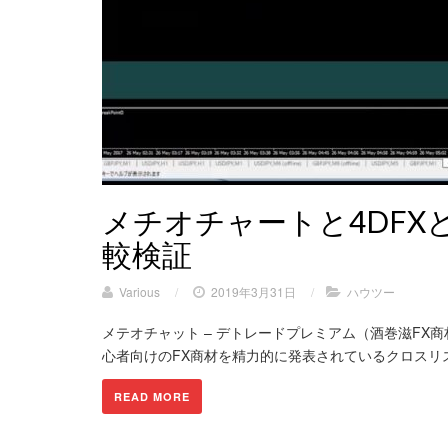
メチオチャートと4DFX
較検証
Various
/
2019年3月31日
/
ハウツー
メテオチャット – デトレードプレミアム（酒巻滋FX商材）
心者向けのFX商材を精力的に発表されているクロスリス
READ MORE