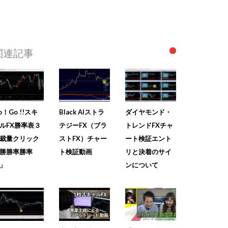
関連記事
o！Go !!スキ
Black AIストラ
ダイヤモンド・
ルFX勝率表３
テジーFX（ブラ
トレンドFXチャ
裁量クリック
ストFX）チャー
ート検証エント
勝勝率勝率
ト検証動画
リと決着のサイ
」
ンについて