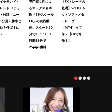
イヤモンド・
専門家女性によ
【FXトレードの
レンドFXチャ
るマックス岩本
基礎】Vol.8チャ
ト検証（ユー
氏「1秒スケール
ットソフトメタ
5分足）勝率と
FX」の実践動
トレーダー
益を伸ばすに
画。スタート20
（MT4）って
？
分で15pips、1
何？【FXで今一
時間35分で
歩！】
25pips獲得！