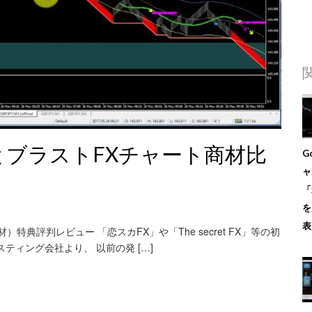
とブラストFXチャート商材比
G
ャ
「
を
表
特典評判レビュー 「恋スカFX」や「The secret FX」等の初
ティング会社より、 以前の発 […]