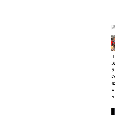
【
現
ラ
の
化
ｗ
ゥ