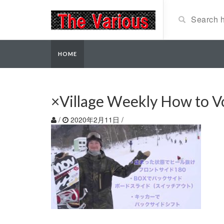
HOME
×Village Weekly Ho
/
2020年2月11日
/