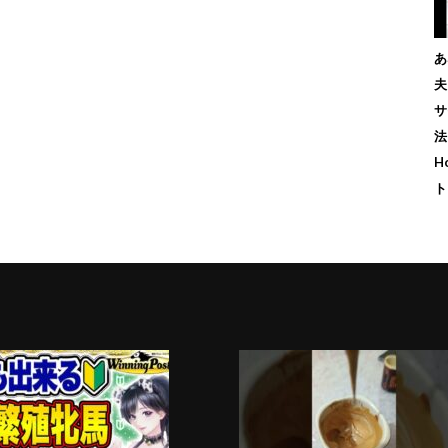
あ
夫
サ
法
H
ト