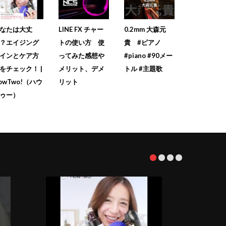
なたは大丈
LINE FX チャー
0.2mm 大森元
？エイジング
トの使い方 使
貴 #ピアノ
インとケア方
ってみた感想や
#piano #90メー
をチェック！ |
メリット、デメ
トル #主題歌
owTwo!（ハウ
リット
ゥー）