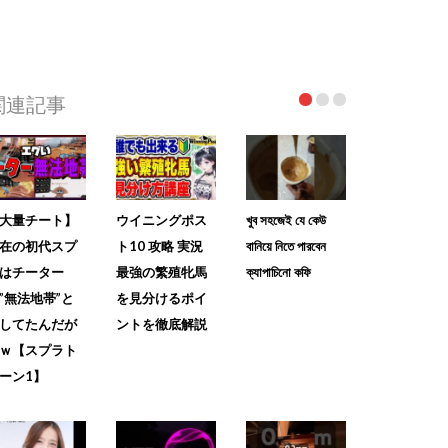
関連記事
大量チート】
ウイニングポス
খুব সহজেই যে কেউ
在の初代スプ
ト10 攻略 実況
বানিয়ে নিতে পারবেন
はチーター
最強の繁殖牝馬
ক্যাপাচিনো কফি
”無法地帯”と
を見分けるポイ
してたんだが
ントを徹底解説
ｗ【スプラト
ーン1】