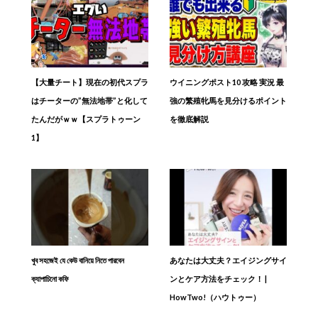
【大量チート】現在の初代スプラ
ウイニングポスト10 攻略 実況 最
はチーターの”無法地帯”と化して
強の繁殖牝馬を見分けるポイント
たんだがｗｗ【スプラトゥーン
を徹底解説
1】
খুব সহজেই যে কেউ বানিয়ে নিতে পারবেন
あなたは大丈夫？エイジングサイ
ক্যাপাচিনো কফি
ンとケア方法をチェック！ |
HowTwo!（ハウトゥー）