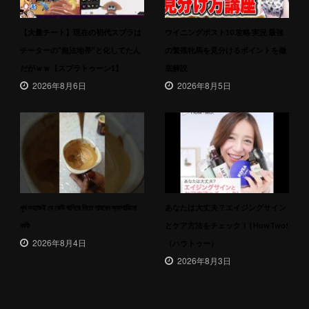
【大量チート】現在の初代スプラは
ウイニングポスト10 攻略 実況 最強
チーターの”無法地帯”と化してたん
の繁殖牝馬を見分けるポイントを徹
だがｗｗ【スプラトゥーン1】
底解説
2026年8月6日
2026年8月5日
খুব সহজেই যে কেউ বানিয়ে নিতে পারবেন ক্যাপাচিনো
あなたは大丈夫？エイジングサイン
কফি
とケア方法をチェック！ | HowTwo!
2026年8月4日
（ハウトゥー）
2026年8月3日