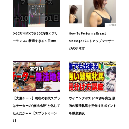
(+10万円)FXで月100万稼ぐフリ
How To Perform a Breast
ーランスの普通すぎる１日 #fx
Massage バストアップマッサー
ジのやり方
【大量チート】現在の初代スプラ
ウイニングポスト10 攻略 実況 最
はチーターの”無法地帯”と化して
強の繁殖牝馬を見分けるポイント
たんだがｗｗ【スプラトゥーン
を徹底解説
1】