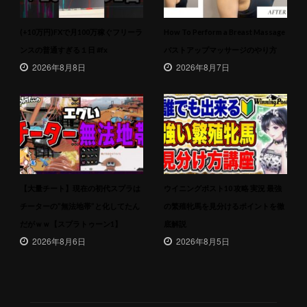
(+10万円)FXで月100万稼ぐフリーラ
How To Perform a Breast Massage
ンスの普通すぎる１日 #fx
バストアップマッサージのやり方
2026年8月8日
2026年8月7日
【大量チート】現在の初代スプラは
ウイニングポスト10 攻略 実況 最強
チーターの”無法地帯”と化してたん
の繁殖牝馬を見分けるポイントを徹
だがｗｗ【スプラトゥーン1】
底解説
2026年8月6日
2026年8月5日