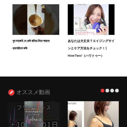
খুব সহজেই যে কেউ বানিয়ে নিতে পারবেন
あなたは大丈夫？エイジングサイ
ক্যাপাচিনো কফি
ンとケア方法をチェック！ |
HowTwo!（ハウトゥー）
オススメ動画