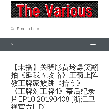
【未播】关晓彤贾玲爆笑翻
拍《延我々攻略》王菊上阵
教王牌家族跳《拾う》
《王牌対王牌4》幕后纪录
片EP10 20190408 [浙江卫
视官方HD]