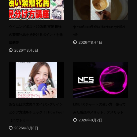
ウイニングポスト10 攻略 実況 最強
খুব সহজেই যে কেউ বানিয়ে নিতে পারবেন ক্যাপাচিনো
の繁殖牝馬を見分けるポイントを徹
কফি
2026年8月4日
底解説
2026年8月5日
あなたは大丈夫？エイジングサイン
LINE FX チャートの使い方 使って
とケア方法をチェック！ | HowTwo!
みた感想やメリット、デメリット
2026年8月2日
（ハウトゥー）
2026年8月3日