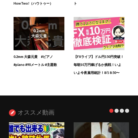
HowTwo!（ハウトゥー）
ト
0.2mm 大森元貴 #ピアノ
【FXライブ】ドル円150円突破！
#piano #90メートル #主題歌
毎朝10万円稼げるか挑戦！いよ
いよ今夜雇用統計！8/1 8:50〜
オススメ動画