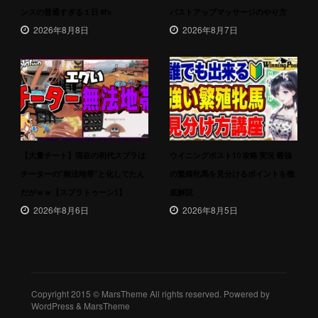
ンスの普通すぎる１日 #fx
バストアップマッサージのやり方
2026年8月8日
2026年8月7日
【大量チート】現在の初代スプラは
ウイニングポスト10 攻略 実況 最強
チーターの”無法地帯”と化してたん
の繁殖牝馬を見分けるポイントを徹
だがｗｗ【スプラトゥーン1】
底解説
2026年8月6日
2026年8月5日
Copyright 2015 © MarsTheme All rights reserved. Powered by
WordPress & MarsTheme