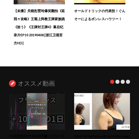
【未播】关晓彤贾玲爆笑翻拍《延
オールドトリックの代表技！ぐん
我々攻略》王菊上阵教王牌家族跳
そーによるボンレスハウツー！
《拾う》《王牌対王牌4》幕后纪
录片EP10 20190408 [浙江卫视官
方HD]
オススメ動画
(+10万円)FXで月100万稼ぐフリーラ
How To Perform a Breast Massage