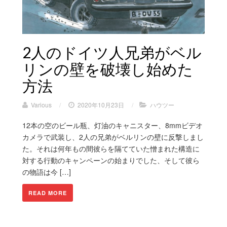
2人のドイツ人兄弟がベル
リンの壁を破壊し始めた
方法
Various
/
2020年10月23日
/
ハウツー
12本の空のビール瓶、灯油のキャニスター、8mmビデオ
カメラで武装し、2人の兄弟がベルリンの壁に反撃し​​まし
た。それは何年もの間彼らを隔てていた憎まれた構造に
対する行動のキャンペーンの始まりでした、そして彼ら
の物語は今 […]
READ MORE