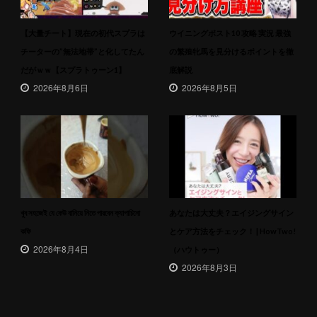
【大量チート】現在の初代スプラは
ウイニングポスト10 攻略 実況 最強
チーターの”無法地帯”と化してたん
の繁殖牝馬を見分けるポイントを徹
だがｗｗ【スプラトゥーン1】
底解説
2026年8月6日
2026年8月5日
খুব সহজেই যে কেউ বানিয়ে নিতে পারবেন ক্যাপাচিনো
あなたは大丈夫？エイジングサイン
কফি
とケア方法をチェック！ | HowTwo!
2026年8月4日
（ハウトゥー）
2026年8月3日