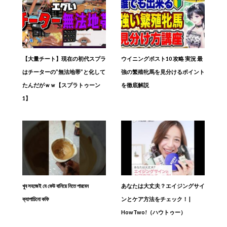
【大量チート】現在の初代スプラ
ウイニングポスト10 攻略 実況 最
はチーターの”無法地帯”と化して
強の繁殖牝馬を見分けるポイント
たんだがｗｗ【スプラトゥーン
を徹底解説
1】
খুব সহজেই যে কেউ বানিয়ে নিতে পারবেন
あなたは大丈夫？エイジングサイ
ক্যাপাচিনো কফি
ンとケア方法をチェック！ |
HowTwo!（ハウトゥー）