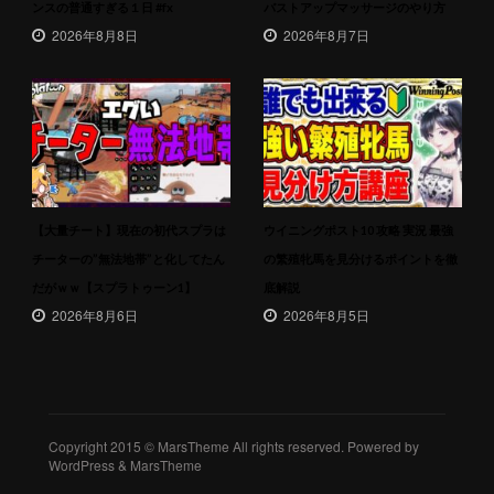
ンスの普通すぎる１日 #fx
バストアップマッサージのやり方
2026年8月8日
2026年8月7日
【大量チート】現在の初代スプラは
ウイニングポスト10 攻略 実況 最強
チーターの”無法地帯”と化してたん
の繁殖牝馬を見分けるポイントを徹
だがｗｗ【スプラトゥーン1】
底解説
2026年8月6日
2026年8月5日
Copyright 2015 © MarsTheme All rights reserved. Powered by
WordPress & MarsTheme