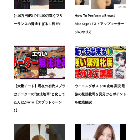
(+10万円)FXで月100万稼ぐフリ
How To Perform a Breast
ーランスの普通すぎる１日 #fx
Massage バストアップマッサー
ジのやり方
【大量チート】現在の初代スプラ
ウイニングポスト10 攻略 実況 最
はチーターの”無法地帯”と化して
強の繁殖牝馬を見分けるポイント
たんだがｗｗ【スプラトゥーン
を徹底解説
1】