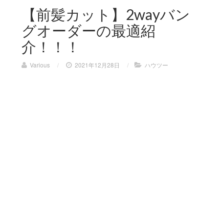
【前髪カット】2wayバン
グオーダーの最適紹
介！！！
Various
/
2021年12月28日
/
ハウツー