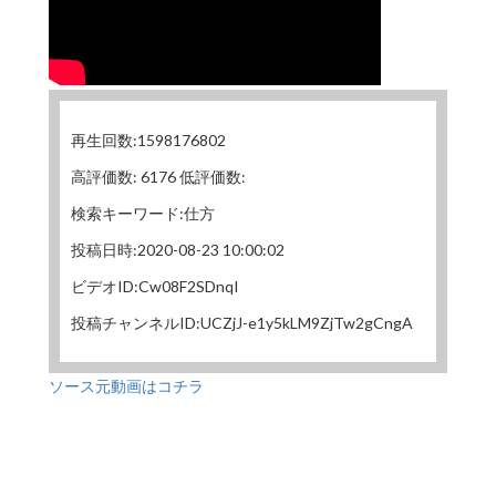
再生回数:1598176802
高評価数: 6176 低評価数:
検索キーワード:仕方
投稿日時:2020-08-23 10:00:02
ビデオID:Cw08F2SDnqI
投稿チャンネルID:UCZjJ-e1y5kLM9ZjTw2gCngA
ソース元動画はコチラ