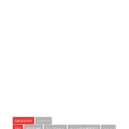
CATEGORY
ハウツー
TAG
YOUTUBE
アップロード
カメラ付き携帯電話
コミュニ