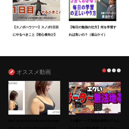
【スノボハウツー】スノボ1日目
【毎日の勉強の仕方】何を学習す
にやるべきこと【初心者向け】
れば良いの？（道山ケイ）
オススメ動画
How To Perform a Breast Massage
【大量チート】現在の初代スプラは
バストアップマッサージのやり方
チーターの”無法地帯”と化してたん