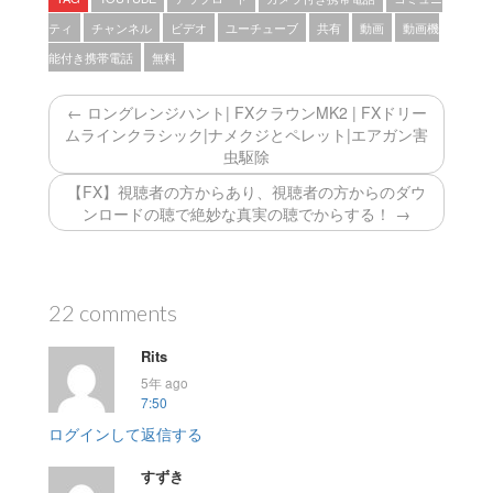
ティ
チャンネル
ビデオ
ユーチューブ
共有
動画
動画機
能付き携帯電話
無料
← ロングレンジハント| FXクラウンMK2 | FXドリー
ムラインクラシック|ナメクジとペレット|エアガン害
虫駆除
【FX】視聴者の方からあり、視聴者の方からのダウ
ンロードの聴で絶妙な真実の聴でからする！ →
22 comments
Rits
5年 ago
7:50
ログインして返信する
すずき