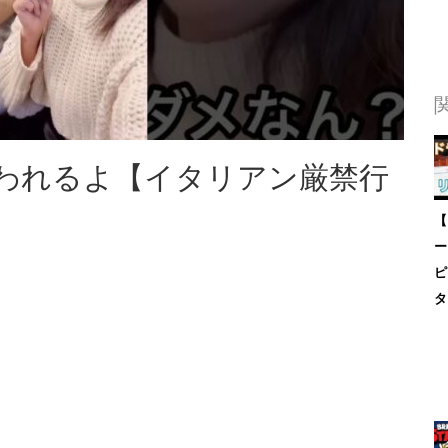
われるよ【イタリアン厳禁行
【
ー
ピ
タ