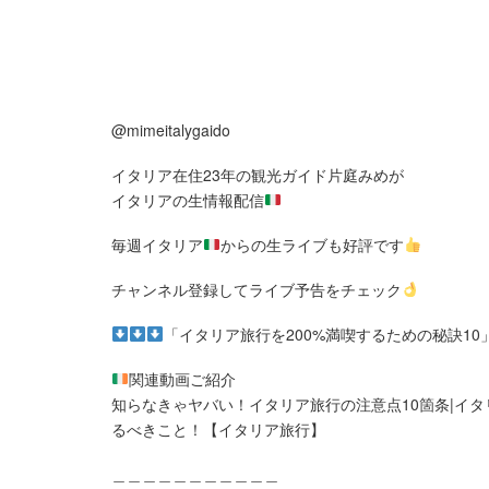
@mimeitalygaido
イタリア在住23年の観光ガイド片庭みめが
イタリアの生情報配信
毎週イタリア
からの生ライブも好評です
チャンネル登録してライブ予告をチェック
「イタリア旅行を200%満喫するための秘訣1
関連動画ご紹介
知らなきゃヤバい！イタリア旅行の注意点10箇条|イタ
るべきこと！【イタリア旅行】
＿＿＿＿＿＿＿＿＿＿＿