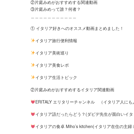
②片庭みめがおすすめする関連動画
③片庭みめって誰？何者？
＿＿＿＿＿＿＿＿＿＿＿
① イタリア好きへのオススメ動画まとめました！
イタリア旅行便利情報
イタリア美術巡り
イタリア美食レポ
イタリア生活トピック
②片庭みめがおすすめするイタリア関連動画
ERITALY エリタリーチャンネル （イタリア人
イタリア語だったらどう？(ダビデ先生が面白いイタ
イタリアの食卓 Miho’s kitchen(イタリア在住の主