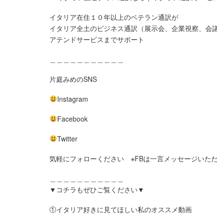
イタリア在住１０年以上のベテラン通訳が
イタリア全土のビジネス通訳（展示会、企業視察、会
アテンドサービスまでサポート
＿＿＿＿＿＿＿＿＿＿＿
片庭みめのSNS
Instagram
Facebook
Twitter
気軽にフォローください ※FBは一言メッセージいた
＿＿＿＿＿＿＿＿＿＿＿
▼コチラもぜひご覧ください▼
①イタリア好きに見てほしい私のオススメ動画