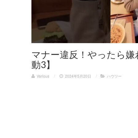
マナー違反！やったら嫌
動3】
Various
/
2024年5月20日
/
ハウツー