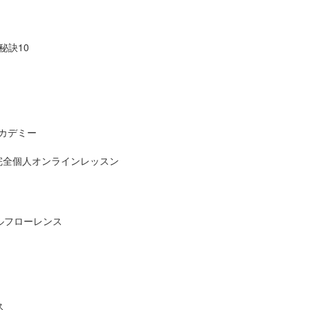
秘訣10
カデミー
完全個人オンラインレッスン
ルフローレンス
！
ス