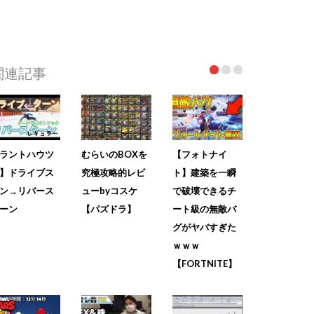
関連記事
ラントハウツ
むらいのBOXを
【フォトナイ
】ドライブス
究極攻略的レビ
ト】建築を一瞬
ン→リバース
ューbyコスケ
で破壊できるチ
ーン
【パズドラ】
ート級の無敵バ
グがヤバすぎた
ｗｗｗ
【FORTNITE】