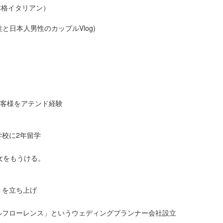
の本格イタリアン）
女性と日本人男性のカップルVlog)
お客様をアテンド経験
校に2年留学
女をもうける。
トを立ち上げ
、
ルフローレンス」というウェディングプランナー会社設立