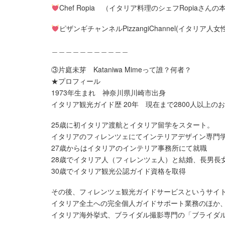
Chef Ropia （イタリア料理のシェフRopiaさん
ピザンギチャンネルPizzangiChannel(イタリア人
＿＿＿＿＿＿＿＿＿＿＿
③片庭未芽 Kataniwa Mimeって誰？何者？
★プロフィール
1973年生まれ 神奈川県川崎市出身
イタリア観光ガイド歴 20年 現在まで2800人以上の
25歳に初イタリア渡航とイタリア留学をスタート。
イタリアのフィレンツェにてインテリアデザイン専門学
27歳からはイタリアのインテリア事務所にて就職
28歳でイタリア人（フィレンツェ人）と結婚、長男長
30歳でイタリア観光公認ガイド資格を取得
その後、フィレンツェ観光ガイドサービスというサイ
イタリア全土への完全個人ガイドサポート業務のほか
イタリア海外挙式、ブライダル撮影専門の「ブライダ